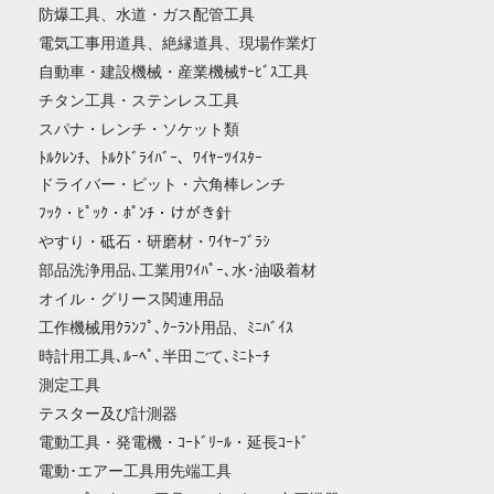
防爆工具、水道・ガス配管工具
電気工事用道具、絶縁道具、現場作業灯
自動車・建設機械・産業機械ｻｰﾋﾞｽ工具
チタン工具・ステンレス工具
スパナ・レンチ・ソケット類
ﾄﾙｸﾚﾝﾁ、ﾄﾙｸﾄﾞﾗｲﾊﾞｰ、ﾜｲﾔｰﾂｲｽﾀｰ
ドライバー・ビット・六角棒レンチ
ﾌｯｸ・ﾋﾟｯｸ・ﾎﾟﾝﾁ・けがき針
やすり・砥石・研磨材・ﾜｲﾔｰﾌﾞﾗｼ
部品洗浄用品､工業用ﾜｲﾊﾟｰ､水･油吸着材
オイル・グリース関連用品
工作機械用ｸﾗﾝﾌﾟ､ｸｰﾗﾝﾄ用品、ﾐﾆﾊﾞｲｽ
時計用工具､ﾙｰﾍﾟ､半田ごて､ﾐﾆﾄｰﾁ
測定工具
テスター及び計測器
電動工具・発電機・ｺｰﾄﾞﾘｰﾙ・延長ｺｰﾄﾞ
電動･エアー工具用先端工具