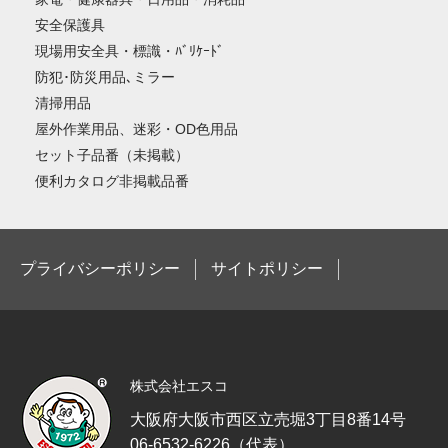
安全保護具
現場用安全具・標識・ﾊﾞﾘｹｰﾄﾞ
防犯･防災用品､ミラー
清掃用品
屋外作業用品、迷彩・OD色用品
セット子品番（未掲載）
便利カタログ非掲載品番
プライバシーポリシー
サイトポリシー
株式会社エスコ
大阪府大阪市西区立売堀3丁目8番14号
06-6532-6226（代表）