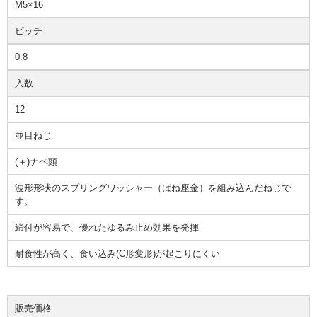
M5×16
ピッチ
0.8
入数
12
並目ねじ
(＋)ナベ頭
波形形状のスプリングワッシャー（ばね座金）を組み込んだねじで
す。
締付が容易で、優れたゆるみ止め効果を発揮
耐食性が高く、食い込み(C形変形)が起こりにくい
販売価格