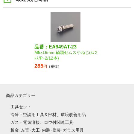
品番：EA949AT-23
M5x16mm 鍋頭セムス小ねじ(ｽﾃﾝ
ﾚｽ/P=2/12本)
285
円
（税抜）
商品カテゴリー
工具セット
冷凍・空調用工具＆部材、環境改善用品
ガス・電気溶接、ロウ付関連工具
板金･左官･大工･内装･塗装･ガラス用具