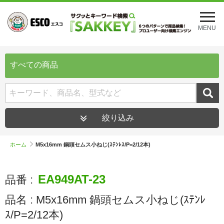
メ
ニ
MENU
ュ
ー
を
開
すべての商品
く
絞り込み
ホーム
M5x16mm 鍋頭セムス小ねじ(ｽﾃﾝﾚｽ/P=2/12本)
EA949AT-23
品番 :
品名 :
M5x16mm 鍋頭セムス小ねじ(ｽﾃﾝﾚ
ｽ/P=2/12本)