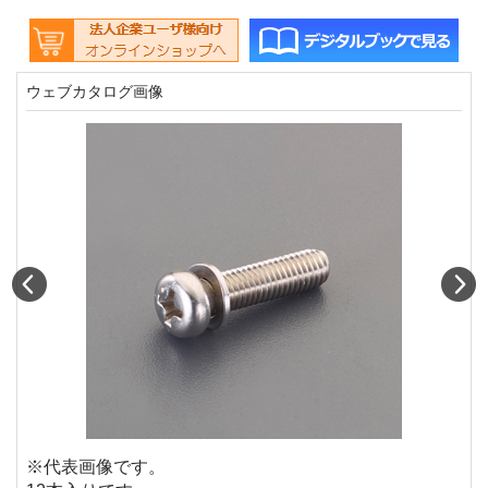
ウェブカタログ画像
Prev
N
※代表画像です。