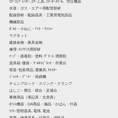
ｴｱｰｺﾝﾌﾟﾚｯｻｰ､ｴｱｰ工具､ｴｱｰﾎｰｽﾘｰﾙ、空圧機器
水道・ガス・エアー用配管部材
配線部材・配線器具・工業用電気部品
機械部品
ﾎﾞﾙﾄ・小ねじ・ﾅｯﾄ・ﾜｯｼｬｰ
マグネット
建築金物・家具金物
修理･ﾒﾝﾃﾅﾝｽ用部材
ﾃｰﾌﾟ・接着剤・塗料･ｸﾞﾘｰｽ･潤滑剤
道具箱･腰袋・ﾂｰﾙｷｬﾋﾞﾈｯﾄ・作業台
荷造･包装用品､運搬具､ｷｬｽﾀｰ
ｼﾞｬｯｷ・ﾌﾟｰﾗｰ・荷締機
チェンブロック・スリング・クランプ
はしご・脚立・踏台・足場台
事務用品（筆記具・文房具）
ｵﾌｨｽ機器・OA用品・備品・かばん・什器
ﾗｲﾄ･照明器具､電球､電池
家電・健康器具・日用品・消耗品