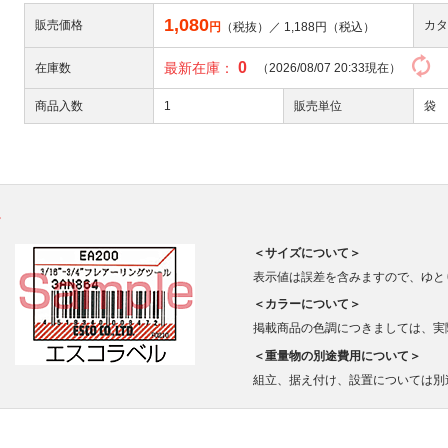
1,080
販売価格
カタ
円
（税抜）／
1,188
円（税込）
0
最新在庫：
在庫数
（2026/08/07 20:33現在）
商品入数
1
販売単位
袋
。
＜サイズについて＞
表示値は誤差を含みますので、ゆと
＜カラーについて＞
掲載商品の色調につきましては、実
＜重量物の別途費用について＞
組立、据え付け、設置については別