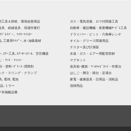
用工具＆部材、環境改善用品
ガス・電気溶接、ロウ付関連工具
道具、絶縁道具、現場作業灯
自動車・建設機械・産業機械ｻｰﾋﾞｽ工具
ｸﾄﾞﾗｲﾊﾞｰ、ﾜｲﾔｰﾂｲｽﾀｰ
ドライバー・ビット・六角棒レンチ
､工業用ﾜｲﾊﾟｰ､水･油吸着材
オイル・グリース関連用品
テスター及び計測器
ｯｻｰ､ｴｱｰ工具､ｴｱｰﾎｰｽﾘｰﾙ、空圧機器
水道・ガス・エアー用配管部材
じ・ﾅｯﾄ・ﾜｯｼｬｰ
マグネット
剤・塗料･ｸﾞﾘｰｽ･潤滑剤
道具箱･腰袋・ﾂｰﾙｷｬﾋﾞﾈｯﾄ・作業台
ック・スリング・クランプ
はしご・脚立・踏台・足場台
器具､電球､電池
家電・健康器具・日用品・消耗品
品､ミラー
清掃用品
グ非掲載品番