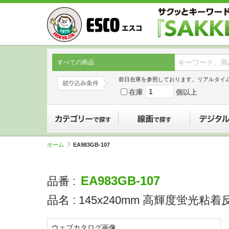
すべての商品
前日在庫を参照しております。リアルタイ
在庫
個以上
カテゴリーで探す
線画で探す
ホーム
EA983GB-107
EA983GB-107
品番 :
品名 :
145x240mm 高輝度蛍光粘着反
ウェブカタログ画像