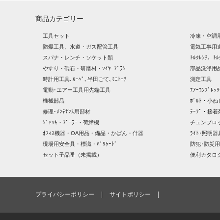
商品カテゴリー
工具セット
冷凍・空調
防爆工具、水道・ガス配管工具
電気工事用
スパナ・レンチ・ソケット類
ﾄﾙｸﾚﾝﾁ、ﾄﾙ
やすり・砥石・研磨材・ﾜｲﾔｰﾌﾞﾗｼ
部品洗浄用品
時計用工具､ﾙｰﾍﾟ､半田ごて､ﾐﾆﾄｰﾁ
測定工具
電動･エアー工具用先端工具
ｴｱｰｺﾝﾌﾟﾚ
機械部品
ﾎﾞﾙﾄ・小ね
修理･ﾒﾝﾃﾅﾝｽ用部材
ﾃｰﾌﾟ・接着
ｼﾞｬｯｷ・ﾌﾟｰﾗｰ・荷締機
チェンブロ
ｵﾌｨｽ機器・OA用品・備品・かばん・什器
ﾗｲﾄ･照明
現場用安全具・標識・ﾊﾞﾘｹｰﾄﾞ
防犯･防災用
セット子品番（未掲載）
便利カタロ
プライバシーポリシー
サイトポリシー