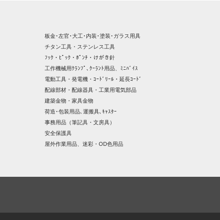
板金･左官･大工･内装･塗装･ガラス用具
チタン工具・ステンレス工具
ﾌｯｸ・ﾋﾟｯｸ・ﾎﾟﾝﾁ・けがき針
工作機械用ｸﾗﾝﾌﾟ､ｸｰﾗﾝﾄ用品、ﾐﾆﾊﾞｲｽ
電動工具・発電機・ｺｰﾄﾞﾘｰﾙ・延長ｺｰﾄﾞ
配線部材・配線器具・工業用電気部品
建築金物・家具金物
荷造･包装用品､運搬具､ｷｬｽﾀｰ
事務用品（筆記具・文房具）
安全保護具
屋外作業用品、迷彩・OD色用品