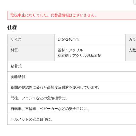
取扱中止になりました。代替品情報はございません。
仕様
サイズ
145×240mm
カラ
Next
材質
基材：アクリル
入数
粘着剤：アクリル系粘着剤
粘着式
剥離紙付
夜間の視認性に優れた高輝度反射材を使用しています。
門柱、フェンスなどの危険標示に。
自転車、三輪車、ベビーカーなどの安全目印に。
大
ヘルメットの安全目印に。