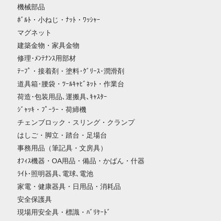
機械部品
ﾎﾞﾙﾄ・小ねじ・ﾅｯﾄ・ﾜｯｼｬｰ
マグネット
建築金物・家具金物
修理･ﾒﾝﾃﾅﾝｽ用部材
ﾃｰﾌﾟ・接着剤・塗料･ｸﾞﾘｰｽ･潤滑剤
道具箱･腰袋・ﾂｰﾙｷｬﾋﾞﾈｯﾄ・作業台
荷造･包装用品､運搬具､ｷｬｽﾀｰ
ｼﾞｬｯｷ・ﾌﾟｰﾗｰ・荷締機
チェンブロック・スリング・クランプ
はしご・脚立・踏台・足場台
事務用品（筆記具・文房具）
ｵﾌｨｽ機器・OA用品・備品・かばん・什器
ﾗｲﾄ･照明器具､電球､電池
家電・健康器具・日用品・消耗品
安全保護具
現場用安全具・標識・ﾊﾞﾘｹｰﾄﾞ