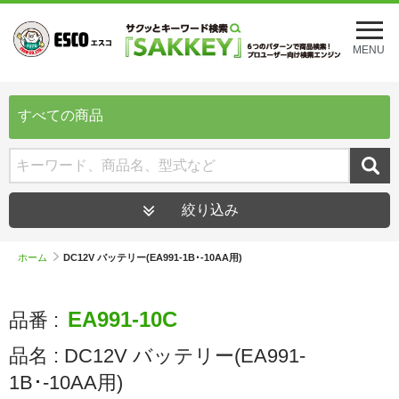
メ
ニ
MENU
ュ
ー
を
開
すべての商品
く
絞り込み
ホーム
DC12V バッテリー(EA991-1B･-10AA用)
EA991-10C
品番 :
品名 :
DC12V バッテリー(EA991-
1B･-10AA用)