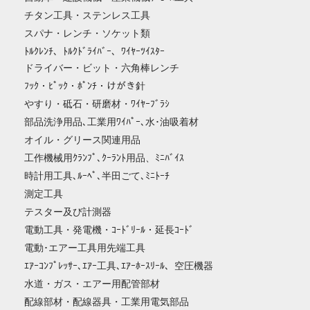
チタン工具・ステンレス工具
スパナ・レンチ・ソケット類
ﾄﾙｸﾚﾝﾁ、ﾄﾙｸﾄﾞﾗｲﾊﾞｰ、ﾜｲﾔｰﾂｲｽﾀｰ
ドライバー・ビット・六角棒レンチ
ﾌｯｸ・ﾋﾟｯｸ・ﾎﾟﾝﾁ・けがき針
やすり・砥石・研磨材・ﾜｲﾔｰﾌﾞﾗｼ
部品洗浄用品､工業用ﾜｲﾊﾟｰ､水･油吸着材
オイル・グリース関連用品
工作機械用ｸﾗﾝﾌﾟ､ｸｰﾗﾝﾄ用品、ﾐﾆﾊﾞｲｽ
時計用工具､ﾙｰﾍﾟ､半田ごて､ﾐﾆﾄｰﾁ
測定工具
テスター及び計測器
電動工具・発電機・ｺｰﾄﾞﾘｰﾙ・延長ｺｰﾄﾞ
電動･エアー工具用先端工具
ｴｱｰｺﾝﾌﾟﾚｯｻｰ､ｴｱｰ工具､ｴｱｰﾎｰｽﾘｰﾙ、空圧機器
水道・ガス・エアー用配管部材
配線部材・配線器具・工業用電気部品