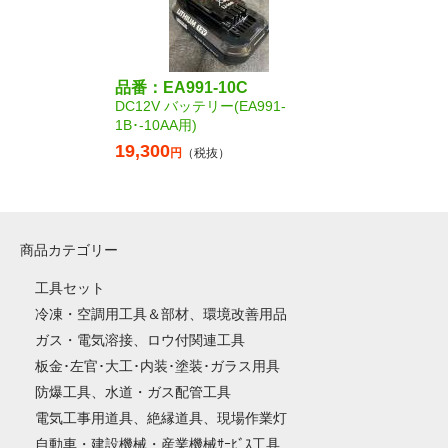
品番：EA991-10C
DC12V バッテリー(EA991-
1B･-10AA用)
19,300
円
（税抜）
商品カテゴリー
工具セット
冷凍・空調用工具＆部材、環境改善用品
ガス・電気溶接、ロウ付関連工具
板金･左官･大工･内装･塗装･ガラス用具
防爆工具、水道・ガス配管工具
電気工事用道具、絶縁道具、現場作業灯
自動車・建設機械・産業機械ｻｰﾋﾞｽ工具