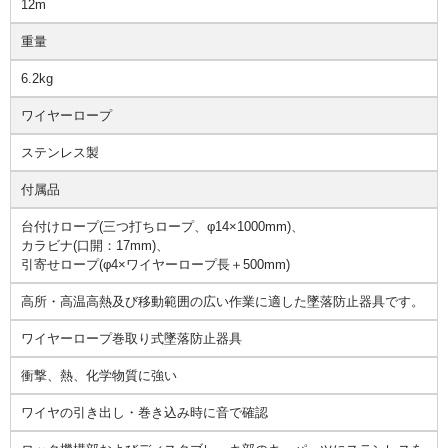
12m
重量
6.2kg
ワイヤーロープ
ステンレス製
付属品
台付けロープ(三つ打ちロープ、φ14×1000mm)、
カラビナ(口開：17mm)、
引寄せロープ(φ4×ワイヤーロープ長＋500mm)
高所・高温高熱及び移動範囲の広い作業に適した墜落防止器具です。
ワイヤーロープ巻取り式墜落防止器具
衝撃、熱、化学物質に強い
ワイヤの引き出し・巻き込み時に音で確認