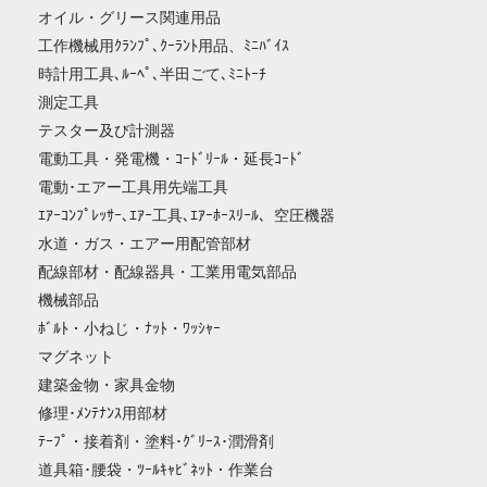
オイル・グリース関連用品
工作機械用ｸﾗﾝﾌﾟ､ｸｰﾗﾝﾄ用品、ﾐﾆﾊﾞｲｽ
時計用工具､ﾙｰﾍﾟ､半田ごて､ﾐﾆﾄｰﾁ
測定工具
テスター及び計測器
電動工具・発電機・ｺｰﾄﾞﾘｰﾙ・延長ｺｰﾄﾞ
電動･エアー工具用先端工具
ｴｱｰｺﾝﾌﾟﾚｯｻｰ､ｴｱｰ工具､ｴｱｰﾎｰｽﾘｰﾙ、空圧機器
水道・ガス・エアー用配管部材
配線部材・配線器具・工業用電気部品
機械部品
ﾎﾞﾙﾄ・小ねじ・ﾅｯﾄ・ﾜｯｼｬｰ
マグネット
建築金物・家具金物
修理･ﾒﾝﾃﾅﾝｽ用部材
ﾃｰﾌﾟ・接着剤・塗料･ｸﾞﾘｰｽ･潤滑剤
道具箱･腰袋・ﾂｰﾙｷｬﾋﾞﾈｯﾄ・作業台