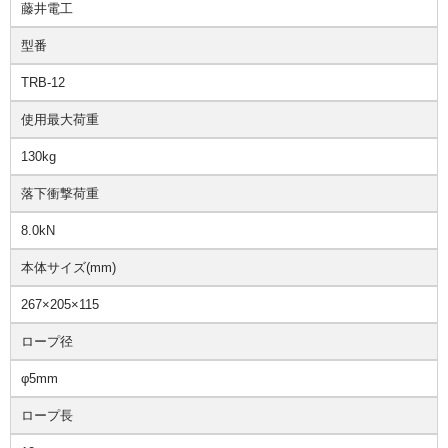
藤井電工
型番
TRB-12
使用最大荷重
130kg
落下衝撃荷重
8.0kN
本体サイズ(mm)
267×205×115
ロープ径
φ5mm
ロープ長