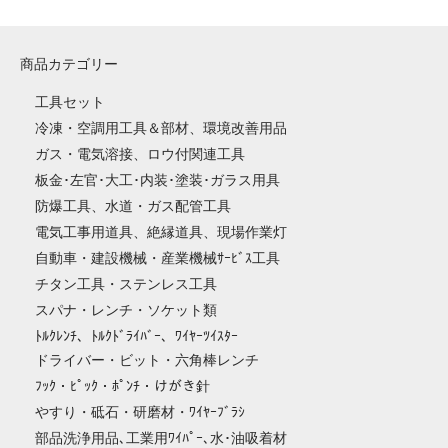
商品カテゴリー
工具セット
冷凍・空調用工具＆部材、環境改善用品
ガス・電気溶接、ロウ付関連工具
板金･左官･大工･内装･塗装･ガラス用具
防爆工具、水道・ガス配管工具
電気工事用道具、絶縁道具、現場作業灯
自動車・建設機械・産業機械ｻｰﾋﾞｽ工具
チタン工具・ステンレス工具
スパナ・レンチ・ソケット類
ﾄﾙｸﾚﾝﾁ、ﾄﾙｸﾄﾞﾗｲﾊﾞｰ、ﾜｲﾔｰﾂｲｽﾀｰ
ドライバー・ビット・六角棒レンチ
ﾌｯｸ・ﾋﾟｯｸ・ﾎﾟﾝﾁ・けがき針
やすり・砥石・研磨材・ﾜｲﾔｰﾌﾞﾗｼ
部品洗浄用品､工業用ﾜｲﾊﾟｰ､水･油吸着材