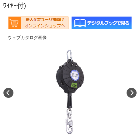
ﾜｲﾔｰ付)
ウェブカタログ画像
Prev
N