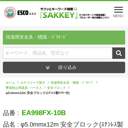
メ
ニ
MENU
ュ
ー
を
開
現場用安全具・標識・ﾊﾞﾘｹｰﾄﾞ
く
絞り込み
ホーム
カテゴリーで探す
現場用安全具・標識・ﾊﾞﾘｹｰﾄﾞ
墜落制止用器具･ハーネス
安全ブロック
φ5.0mmx12m 安全ブロック(ｽﾃﾝﾚｽ製ﾜｲﾔｰ付)
EA998FX-10B
品番 :
品名 :
φ5.0mmx12m 安全ブロック(ｽﾃﾝﾚｽ製