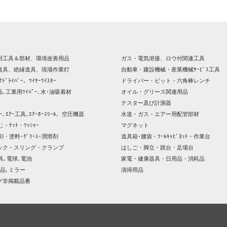
用工具＆部材、環境改善用品
ガス・電気溶接、ロウ付関連工具
道具、絶縁道具、現場作業灯
自動車・建設機械・産業機械ｻｰﾋﾞｽ工具
ｸﾄﾞﾗｲﾊﾞｰ、ﾜｲﾔｰﾂｲｽﾀｰ
ドライバー・ビット・六角棒レンチ
､工業用ﾜｲﾊﾟｰ､水･油吸着材
オイル・グリース関連用品
テスター及び計測器
ｯｻｰ､ｴｱｰ工具､ｴｱｰﾎｰｽﾘｰﾙ、空圧機器
水道・ガス・エアー用配管部材
じ・ﾅｯﾄ・ﾜｯｼｬｰ
マグネット
剤・塗料･ｸﾞﾘｰｽ･潤滑剤
道具箱･腰袋・ﾂｰﾙｷｬﾋﾞﾈｯﾄ・作業台
ック・スリング・クランプ
はしご・脚立・踏台・足場台
器具､電球､電池
家電・健康器具・日用品・消耗品
品､ミラー
清掃用品
グ非掲載品番