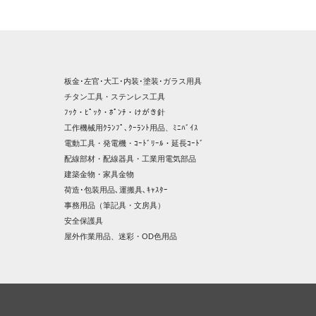
板金･左官･大工･内装･塗装･ガラス用具
チタン工具・ステンレス工具
ﾌｯｸ・ﾋﾟｯｸ・ﾎﾟﾝﾁ・けがき針
工作機械用ｸﾗﾝﾌﾟ､ｸｰﾗﾝﾄ用品、ﾐﾆﾊﾞｲｽ
電動工具・発電機・ｺｰﾄﾞﾘｰﾙ・延長ｺｰﾄﾞ
配線部材・配線器具・工業用電気部品
建築金物・家具金物
荷造･包装用品､運搬具､ｷｬｽﾀｰ
事務用品（筆記具・文房具）
安全保護具
屋外作業用品、迷彩・OD色用品