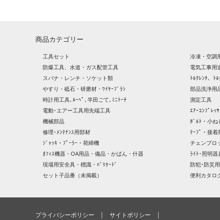
商品カテゴリー
工具セット
冷凍・空調
防爆工具、水道・ガス配管工具
電気工事用
スパナ・レンチ・ソケット類
ﾄﾙｸﾚﾝﾁ、ﾄﾙ
やすり・砥石・研磨材・ﾜｲﾔｰﾌﾞﾗｼ
部品洗浄用品
時計用工具､ﾙｰﾍﾟ､半田ごて､ﾐﾆﾄｰﾁ
測定工具
電動･エアー工具用先端工具
ｴｱｰｺﾝﾌﾟﾚ
機械部品
ﾎﾞﾙﾄ・小ね
修理･ﾒﾝﾃﾅﾝｽ用部材
ﾃｰﾌﾟ・接着
ｼﾞｬｯｷ・ﾌﾟｰﾗｰ・荷締機
チェンブロ
ｵﾌｨｽ機器・OA用品・備品・かばん・什器
ﾗｲﾄ･照明
現場用安全具・標識・ﾊﾞﾘｹｰﾄﾞ
防犯･防災用
セット子品番（未掲載）
便利カタロ
プライバシーポリシー
サイトポリシー