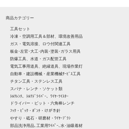
商品カテゴリー
工具セット
冷凍・空調用工具＆部材、環境改善用品
ガス・電気溶接、ロウ付関連工具
板金･左官･大工･内装･塗装･ガラス用具
防爆工具、水道・ガス配管工具
電気工事用道具、絶縁道具、現場作業灯
自動車・建設機械・産業機械ｻｰﾋﾞｽ工具
チタン工具・ステンレス工具
スパナ・レンチ・ソケット類
ﾄﾙｸﾚﾝﾁ、ﾄﾙｸﾄﾞﾗｲﾊﾞｰ、ﾜｲﾔｰﾂｲｽﾀｰ
ドライバー・ビット・六角棒レンチ
ﾌｯｸ・ﾋﾟｯｸ・ﾎﾟﾝﾁ・けがき針
やすり・砥石・研磨材・ﾜｲﾔｰﾌﾞﾗｼ
部品洗浄用品､工業用ﾜｲﾊﾟｰ､水･油吸着材