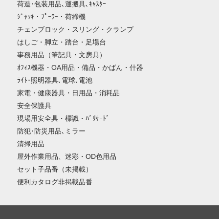
荷造･包装用品､運搬具､ｷｬｽﾀｰ
ｼﾞｬｯｷ・ﾌﾟｰﾗｰ・荷締機
チェンブロック・スリング・クランプ
はしご・脚立・踏台・足場台
事務用品（筆記具・文房具）
ｵﾌｨｽ機器・OA用品・備品・かばん・什器
ﾗｲﾄ･照明器具､電球､電池
家電・健康器具・日用品・消耗品
安全保護具
現場用安全具・標識・ﾊﾞﾘｹｰﾄﾞ
防犯･防災用品､ミラー
清掃用品
屋外作業用品、迷彩・OD色用品
セット子品番（未掲載）
便利カタログ非掲載品番