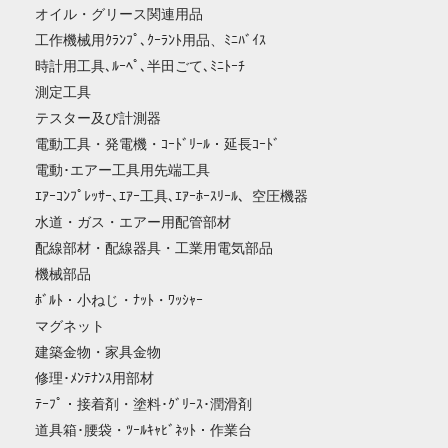
オイル・グリース関連用品
工作機械用ｸﾗﾝﾌﾟ､ｸｰﾗﾝﾄ用品、ﾐﾆﾊﾞｲｽ
時計用工具､ﾙｰﾍﾟ､半田ごて､ﾐﾆﾄｰﾁ
測定工具
テスター及び計測器
電動工具・発電機・ｺｰﾄﾞﾘｰﾙ・延長ｺｰﾄﾞ
電動･エアー工具用先端工具
ｴｱｰｺﾝﾌﾟﾚｯｻｰ､ｴｱｰ工具､ｴｱｰﾎｰｽﾘｰﾙ、空圧機器
水道・ガス・エアー用配管部材
配線部材・配線器具・工業用電気部品
機械部品
ﾎﾞﾙﾄ・小ねじ・ﾅｯﾄ・ﾜｯｼｬｰ
マグネット
建築金物・家具金物
修理･ﾒﾝﾃﾅﾝｽ用部材
ﾃｰﾌﾟ・接着剤・塗料･ｸﾞﾘｰｽ･潤滑剤
道具箱･腰袋・ﾂｰﾙｷｬﾋﾞﾈｯﾄ・作業台