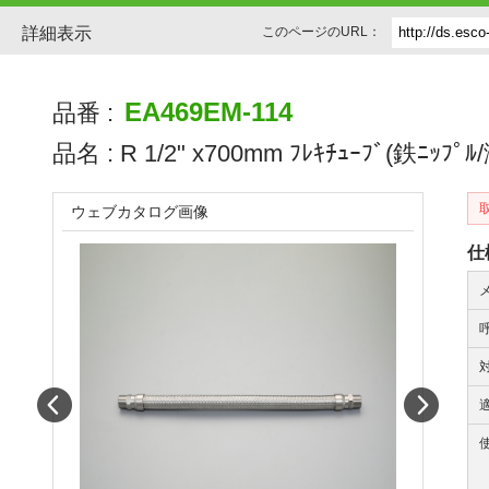
詳細表示
このページのURL：
EA469EM-114
品番 :
品名 :
R 1/2" x700mm ﾌﾚｷﾁｭｰﾌﾞ(鉄ﾆｯﾌﾟﾙ
ウェブカタログ画像
仕
Prev
Next