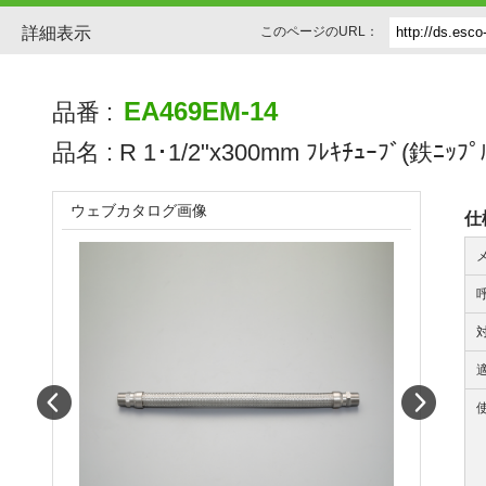
詳細表示
このページのURL：
EA469EM-14
品番 :
品名 :
R 1･1/2"x300mm ﾌﾚｷﾁｭｰﾌﾞ(鉄ﾆｯﾌ
ウェブカタログ画像
仕
Prev
Next