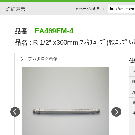
詳細表示
このページのURL：
EA469EM-4
品番 :
品名 :
R 1/2" x300mm ﾌﾚｷﾁｭｰﾌﾞ(鉄ﾆｯﾌﾟﾙ
ウェブカタログ画像
仕
Prev
Next