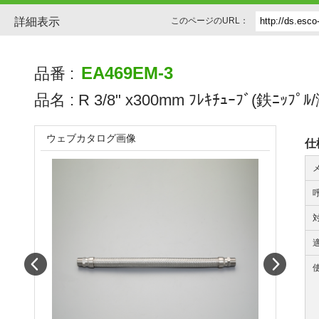
詳細表示
このページのURL：
EA469EM-3
品番 :
品名 :
R 3/8" x300mm ﾌﾚｷﾁｭｰﾌﾞ(鉄ﾆｯﾌﾟﾙ
ウェブカタログ画像
仕
Prev
Next