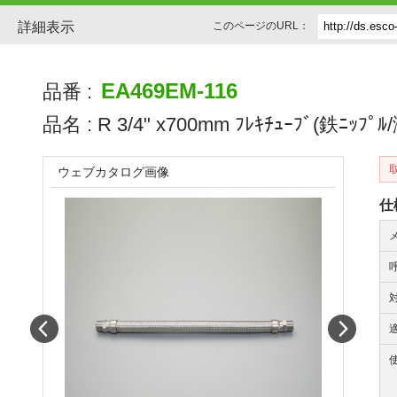
詳細表示
このページのURL：
EA469EM-116
品番 :
品名 :
R 3/4" x700mm ﾌﾚｷﾁｭｰﾌﾞ(鉄ﾆｯﾌﾟﾙ
ウェブカタログ画像
仕
Prev
Next