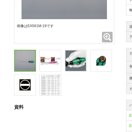
画像はEA561M-19です
拡大
資料
E
E