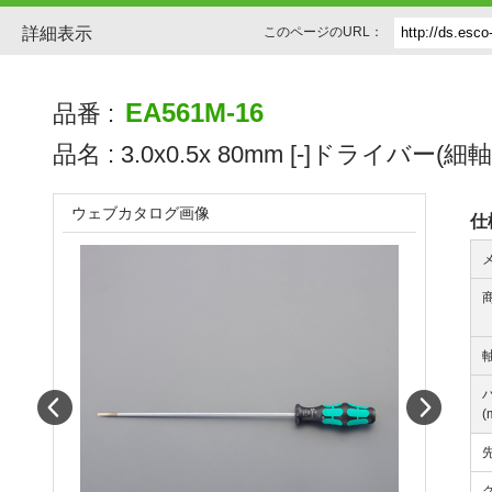
詳細表示
このページのURL：
EA561M-16
品番 :
品名 :
3.0x0.5x 80mm [-]ドライバー(細軸
ウェブカタログ画像
仕
軸
Prev
Next
(