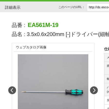
詳細表示
このページのURL：
EA561M-19
品番 :
品名 :
3.5x0.6x200mm [-]ドライバー(細軸
ウェブカタログ画像
仕
軸
Prev
Next
(