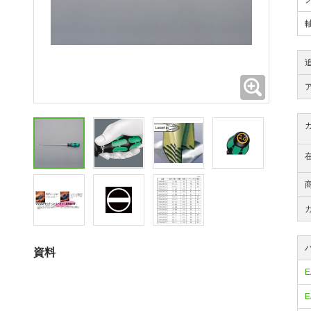
拡大
資料
E
E