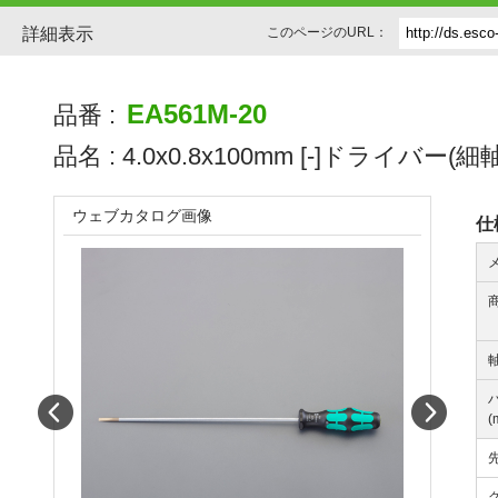
詳細表示
このページのURL：
EA561M-20
品番 :
品名 :
4.0x0.8x100mm [-]ドライバー(細軸
ウェブカタログ画像
仕
軸
Prev
Next
(