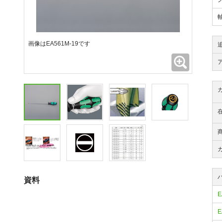
画像はEA561M-19です
拡大
資料
E
E