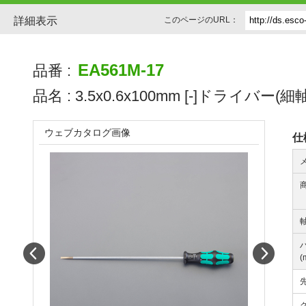
詳細表示
このページのURL：
EA561M-17
品番 :
品名 :
3.5x0.6x100mm [-]ドライバー(細軸
ウェブカタログ画像
仕
軸
Prev
Next
(