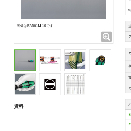
画像はEA561M-19です
拡大
資料
E
E