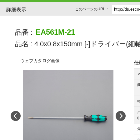
詳細表示
このページのURL：
EA561M-21
品番 :
品名 :
4.0x0.8x150mm [-]ドライバー(細軸
ウェブカタログ画像
仕
軸
Prev
Next
(