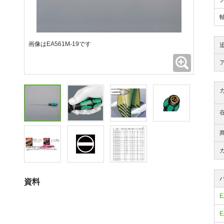
画像はEA561M-19です
拡大
資料
E
E