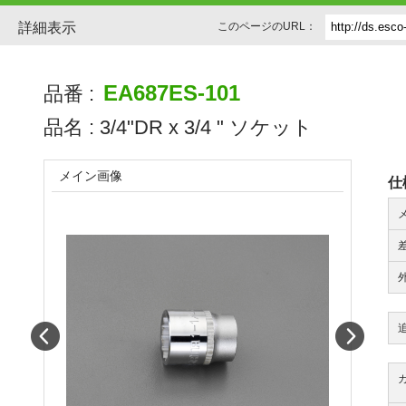
詳細表示
このページのURL：
EA687ES-101
品番 :
品名 :
3/4"DR x 3/4 " ソケット
メイン画像
仕
Prev
Next