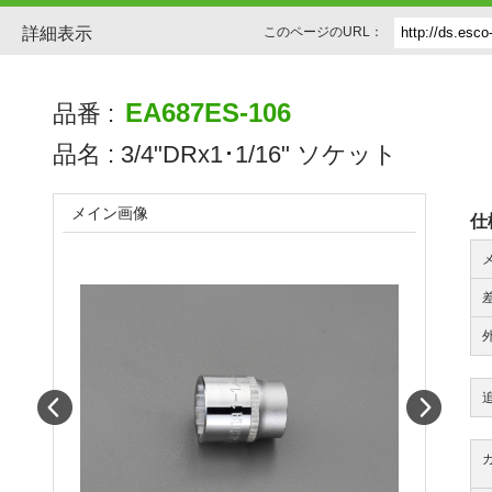
詳細表示
このページのURL：
EA687ES-106
品番 :
品名 :
3/4"DRx1･1/16" ソケット
メイン画像
仕
Prev
Next