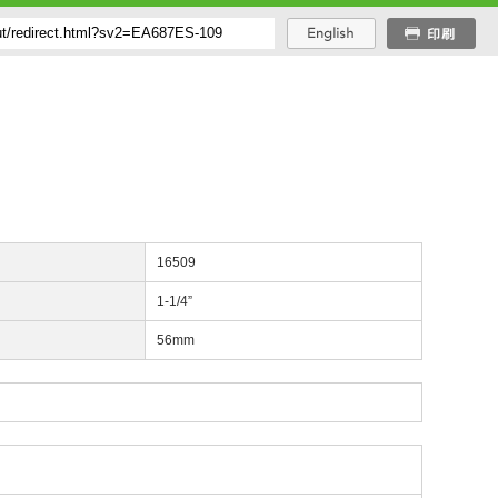
番
16509
辺
1-1/4”
長
56mm