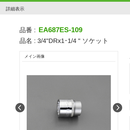
詳細表示
EA687ES-109
品番 :
品名 :
3/4"DRx1･1/4 " ソケット
メイン画像
Prev
Next