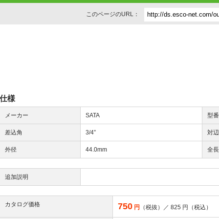
このページのURL：
仕様
メーカー
SATA
型
差込角
3/4”
対
外径
44.0mm
全
追加説明
カタログ価格
750
円
（税抜）／
825
円（税込）