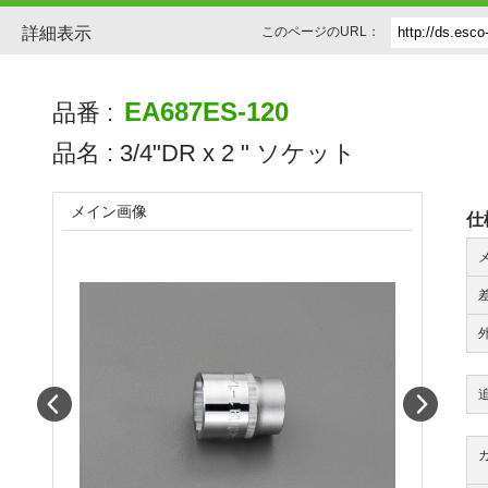
詳細表示
このページのURL：
EA687ES-120
品番 :
品名 :
3/4"DR x 2 " ソケット
メイン画像
仕
Prev
Next