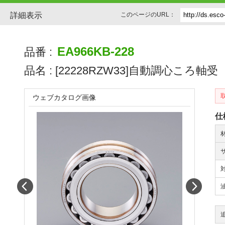
詳細表示
このページのURL：
EA966KB-228
品番 :
品名 :
[22228RZW33]自動調心ころ軸受
ウェブカタログ画像
仕
Prev
Next