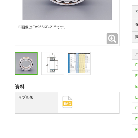
※画像はEA966KB-215です。
拡大
E
E
資料
E
サブ画像
E
E
E
E