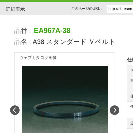
詳細表示
このページのURL：
EA967A-38
品番 :
品名 :
A38 スタンダード Ｖベルト
ウェブカタログ画像
仕
Prev
Next