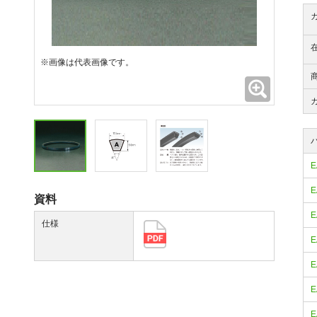
※画像は代表画像です。
拡大
E
E
資料
E
仕様
E
E
E
E