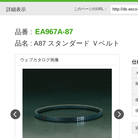
詳細表示
このページのURL：
EA967A-87
品番 :
品名 :
A87 スタンダード Ｖベルト
ウェブカタログ画像
仕
Prev
Next