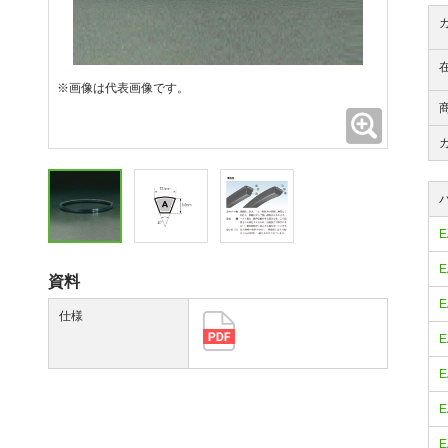
※画像は代表画像です。
拡大
E
E
資料
E
仕様
E
E
E
E