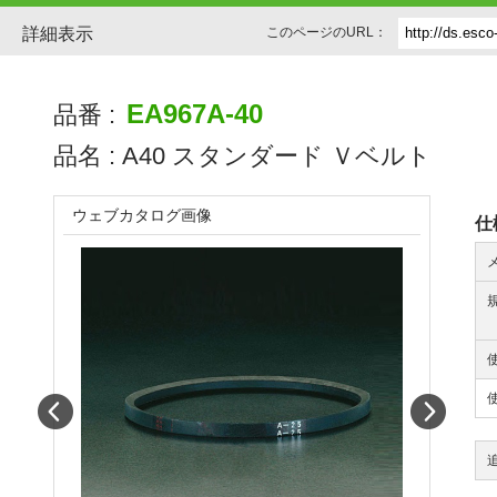
詳細表示
このページのURL：
EA967A-40
品番 :
品名 :
A40 スタンダード Ｖベルト
ウェブカタログ画像
仕
Prev
Next