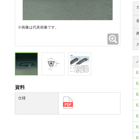
※画像は代表画像です。
拡大
E
E
資料
E
仕様
E
E
E
E