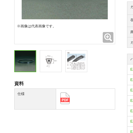
※画像は代表画像です。
拡大
E
E
資料
E
仕様
E
E
E
E