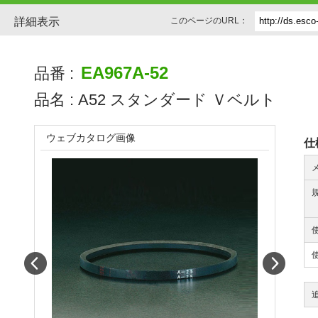
詳細表示
このページのURL：
EA967A-52
品番 :
品名 :
A52 スタンダード Ｖベルト
ウェブカタログ画像
仕
Prev
Next