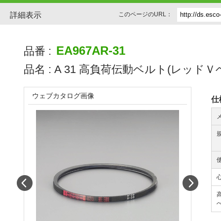
詳細表示
このページのURL：
EA967AR-31
品番 :
品名 :
A 31 高負荷伝動ベルト(レッドＶ
ウェブカタログ画像
仕
Prev
Next