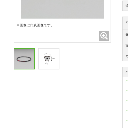
※画像は代表画像です。
拡大
E
E
E
E
E