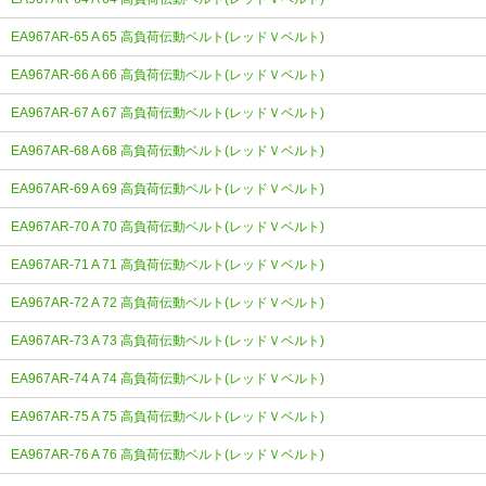
EA967AR-65 A 65 高負荷伝動ベルト(レッドＶベルト)
EA967AR-66 A 66 高負荷伝動ベルト(レッドＶベルト)
EA967AR-67 A 67 高負荷伝動ベルト(レッドＶベルト)
EA967AR-68 A 68 高負荷伝動ベルト(レッドＶベルト)
EA967AR-69 A 69 高負荷伝動ベルト(レッドＶベルト)
EA967AR-70 A 70 高負荷伝動ベルト(レッドＶベルト)
EA967AR-71 A 71 高負荷伝動ベルト(レッドＶベルト)
EA967AR-72 A 72 高負荷伝動ベルト(レッドＶベルト)
EA967AR-73 A 73 高負荷伝動ベルト(レッドＶベルト)
EA967AR-74 A 74 高負荷伝動ベルト(レッドＶベルト)
EA967AR-75 A 75 高負荷伝動ベルト(レッドＶベルト)
EA967AR-76 A 76 高負荷伝動ベルト(レッドＶベルト)