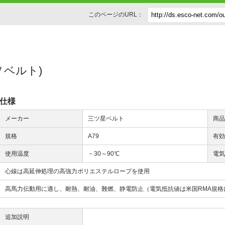
このページのURL：
Ｖベルト)
仕様
メーカー
三ツ星ベルト
商
規格
A79
有
使用温度
－30～90℃
電
心線は高延伸処理の高強力ポリエステルロープを使用
高馬力伝動用に適し、耐熱、耐油、難燃、静電防止（電気抵抗値は米国RMA規
追加説明