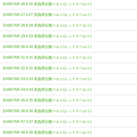
EA967AR-26 A 26 高負荷伝動ベルト(レッドＶベルト)
EA967AR-27 A 27 高負荷伝動ベルト(レッドＶベルト)
EA967AR-28 A 28 高負荷伝動ベルト(レッドＶベルト)
EA967AR-29 A 29 高負荷伝動ベルト(レッドＶベルト)
EA967AR-30 A 30 高負荷伝動ベルト(レッドＶベルト)
EA967AR-31 A 31 高負荷伝動ベルト(レッドＶベルト)
EA967AR-32 A 32 高負荷伝動ベルト(レッドＶベルト)
EA967AR-33 A 33 高負荷伝動ベルト(レッドＶベルト)
EA967AR-34 A 34 高負荷伝動ベルト(レッドＶベルト)
EA967AR-35 A 35 高負荷伝動ベルト(レッドＶベルト)
EA967AR-36 A 36 高負荷伝動ベルト(レッドＶベルト)
EA967AR-37 A 37 高負荷伝動ベルト(レッドＶベルト)
EA967AR-38 A 38 高負荷伝動ベルト(レッドＶベルト)