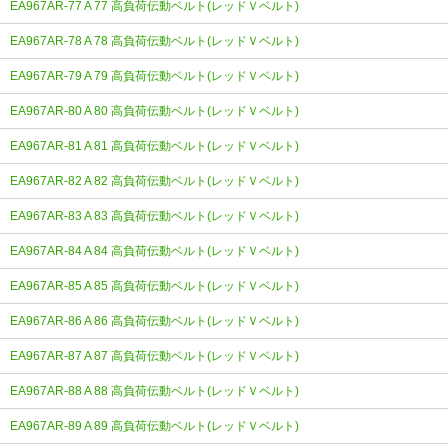
EA967AR-77 A 77 高負荷伝動ベルト(レッドＶベルト)
EA967AR-78 A 78 高負荷伝動ベルト(レッドＶベルト)
EA967AR-79 A 79 高負荷伝動ベルト(レッドＶベルト)
EA967AR-80 A 80 高負荷伝動ベルト(レッドＶベルト)
EA967AR-81 A 81 高負荷伝動ベルト(レッドＶベルト)
EA967AR-82 A 82 高負荷伝動ベルト(レッドＶベルト)
EA967AR-83 A 83 高負荷伝動ベルト(レッドＶベルト)
EA967AR-84 A 84 高負荷伝動ベルト(レッドＶベルト)
EA967AR-85 A 85 高負荷伝動ベルト(レッドＶベルト)
EA967AR-86 A 86 高負荷伝動ベルト(レッドＶベルト)
EA967AR-87 A 87 高負荷伝動ベルト(レッドＶベルト)
EA967AR-88 A 88 高負荷伝動ベルト(レッドＶベルト)
EA967AR-89 A 89 高負荷伝動ベルト(レッドＶベルト)