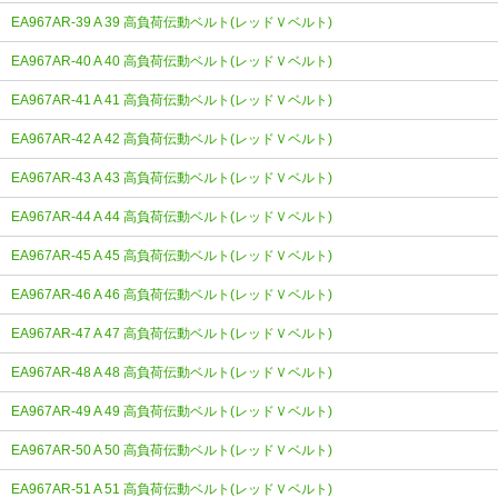
EA967AR-39 A 39 高負荷伝動ベルト(レッドＶベルト)
EA967AR-40 A 40 高負荷伝動ベルト(レッドＶベルト)
EA967AR-41 A 41 高負荷伝動ベルト(レッドＶベルト)
EA967AR-42 A 42 高負荷伝動ベルト(レッドＶベルト)
EA967AR-43 A 43 高負荷伝動ベルト(レッドＶベルト)
EA967AR-44 A 44 高負荷伝動ベルト(レッドＶベルト)
EA967AR-45 A 45 高負荷伝動ベルト(レッドＶベルト)
EA967AR-46 A 46 高負荷伝動ベルト(レッドＶベルト)
EA967AR-47 A 47 高負荷伝動ベルト(レッドＶベルト)
EA967AR-48 A 48 高負荷伝動ベルト(レッドＶベルト)
EA967AR-49 A 49 高負荷伝動ベルト(レッドＶベルト)
EA967AR-50 A 50 高負荷伝動ベルト(レッドＶベルト)
EA967AR-51 A 51 高負荷伝動ベルト(レッドＶベルト)