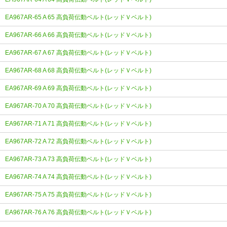
EA967AR-65 A 65 高負荷伝動ベルト(レッドＶベルト)
EA967AR-66 A 66 高負荷伝動ベルト(レッドＶベルト)
EA967AR-67 A 67 高負荷伝動ベルト(レッドＶベルト)
EA967AR-68 A 68 高負荷伝動ベルト(レッドＶベルト)
EA967AR-69 A 69 高負荷伝動ベルト(レッドＶベルト)
EA967AR-70 A 70 高負荷伝動ベルト(レッドＶベルト)
EA967AR-71 A 71 高負荷伝動ベルト(レッドＶベルト)
EA967AR-72 A 72 高負荷伝動ベルト(レッドＶベルト)
EA967AR-73 A 73 高負荷伝動ベルト(レッドＶベルト)
EA967AR-74 A 74 高負荷伝動ベルト(レッドＶベルト)
EA967AR-75 A 75 高負荷伝動ベルト(レッドＶベルト)
EA967AR-76 A 76 高負荷伝動ベルト(レッドＶベルト)