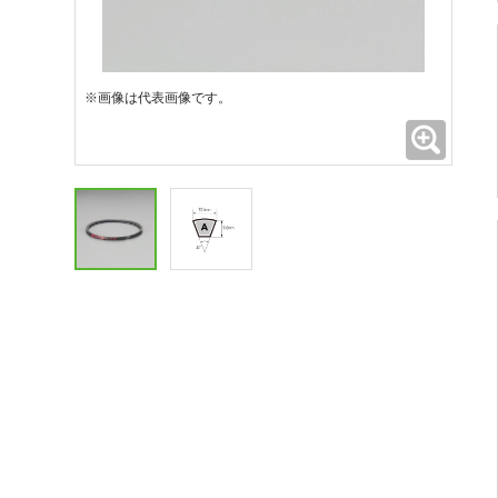
※画像は代表画像です。
拡大