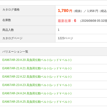
カタログ価格
1,780
円
（税抜）／
1,958
円（税込
在庫数
6
最新在庫 :
（2026/08/08 05:3
商品入数
1
カタログページ
1223ページ
バリエーション一覧
EA967AR-20 A 20 高負荷伝動ベルト(レッドＶベルト)
EA967AR-21 A 21 高負荷伝動ベルト(レッドＶベルト)
EA967AR-22 A 22 高負荷伝動ベルト(レッドＶベルト)
EA967AR-23 A 23 高負荷伝動ベルト(レッドＶベルト)
EA967AR-24 A 24 高負荷伝動ベルト(レッドＶベルト)
EA967AR-25 A 25 高負荷伝動ベルト(レッドＶベルト)