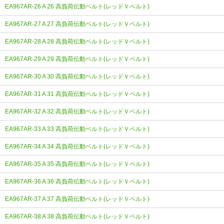
EA967AR-26 A 26 高負荷伝動ベルト(レッドＶベルト)
EA967AR-27 A 27 高負荷伝動ベルト(レッドＶベルト)
EA967AR-28 A 28 高負荷伝動ベルト(レッドＶベルト)
EA967AR-29 A 29 高負荷伝動ベルト(レッドＶベルト)
EA967AR-30 A 30 高負荷伝動ベルト(レッドＶベルト)
EA967AR-31 A 31 高負荷伝動ベルト(レッドＶベルト)
EA967AR-32 A 32 高負荷伝動ベルト(レッドＶベルト)
EA967AR-33 A 33 高負荷伝動ベルト(レッドＶベルト)
EA967AR-34 A 34 高負荷伝動ベルト(レッドＶベルト)
EA967AR-35 A 35 高負荷伝動ベルト(レッドＶベルト)
EA967AR-36 A 36 高負荷伝動ベルト(レッドＶベルト)
EA967AR-37 A 37 高負荷伝動ベルト(レッドＶベルト)
EA967AR-38 A 38 高負荷伝動ベルト(レッドＶベルト)