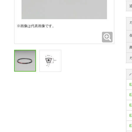
※画像は代表画像です。
拡大
E
E
E
E
E