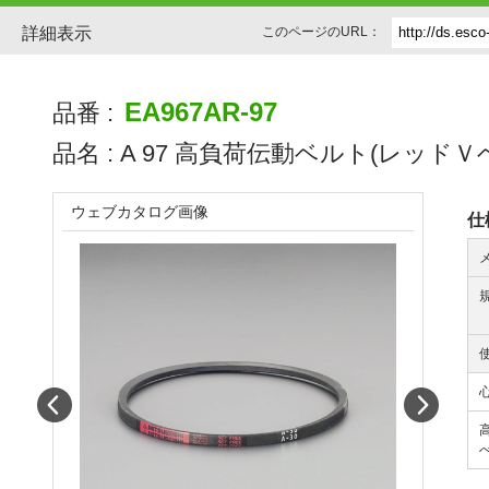
詳細表示
このページのURL：
EA967AR-97
品番 :
品名 :
A 97 高負荷伝動ベルト(レッドＶ
ウェブカタログ画像
仕
Prev
Next