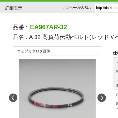
詳細表示
このページのURL：
EA967AR-32
品番 :
品名 :
A 32 高負荷伝動ベルト(レッドＶ
ウェブカタログ画像
仕
Prev
Next