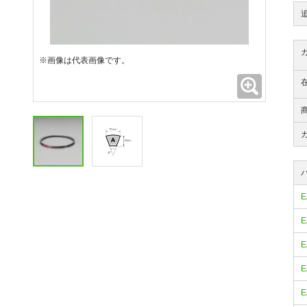
※画像は代表画像です。
拡大
E
E
E
E
E