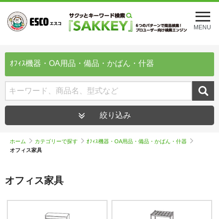
メ
ニ
MENU
ュ
ー
を
開
ｵﾌｨｽ機器・OA用品・備品・かばん・什器
く
絞り込み
ホーム
カテゴリーで探す
ｵﾌｨｽ機器・OA用品・備品・かばん・什器
オフィス家具
オフィス家具