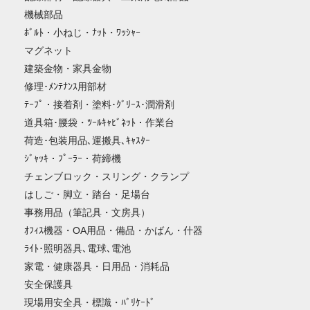
機械部品
ﾎﾞﾙﾄ・小ねじ・ﾅｯﾄ・ﾜｯｼｬｰ
マグネット
建築金物・家具金物
修理･ﾒﾝﾃﾅﾝｽ用部材
ﾃｰﾌﾟ・接着剤・塗料･ｸﾞﾘｰｽ･潤滑剤
道具箱･腰袋・ﾂｰﾙｷｬﾋﾞﾈｯﾄ・作業台
荷造･包装用品､運搬具､ｷｬｽﾀｰ
ｼﾞｬｯｷ・ﾌﾟｰﾗｰ・荷締機
チェンブロック・スリング・クランプ
はしご・脚立・踏台・足場台
事務用品（筆記具・文房具）
ｵﾌｨｽ機器・OA用品・備品・かばん・什器
ﾗｲﾄ･照明器具､電球､電池
家電・健康器具・日用品・消耗品
安全保護具
現場用安全具・標識・ﾊﾞﾘｹｰﾄﾞ