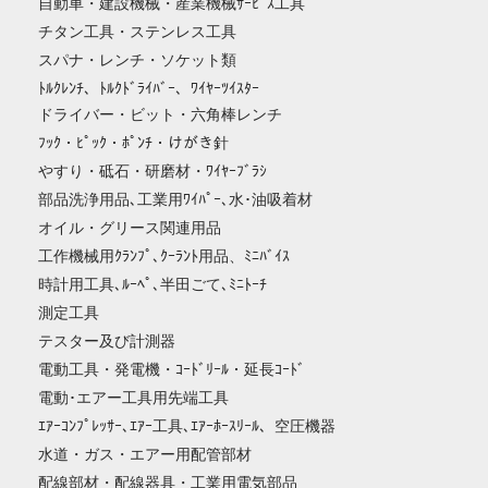
自動車・建設機械・産業機械ｻｰﾋﾞｽ工具
チタン工具・ステンレス工具
スパナ・レンチ・ソケット類
ﾄﾙｸﾚﾝﾁ、ﾄﾙｸﾄﾞﾗｲﾊﾞｰ、ﾜｲﾔｰﾂｲｽﾀｰ
ドライバー・ビット・六角棒レンチ
ﾌｯｸ・ﾋﾟｯｸ・ﾎﾟﾝﾁ・けがき針
やすり・砥石・研磨材・ﾜｲﾔｰﾌﾞﾗｼ
部品洗浄用品､工業用ﾜｲﾊﾟｰ､水･油吸着材
オイル・グリース関連用品
工作機械用ｸﾗﾝﾌﾟ､ｸｰﾗﾝﾄ用品、ﾐﾆﾊﾞｲｽ
時計用工具､ﾙｰﾍﾟ､半田ごて､ﾐﾆﾄｰﾁ
測定工具
テスター及び計測器
電動工具・発電機・ｺｰﾄﾞﾘｰﾙ・延長ｺｰﾄﾞ
電動･エアー工具用先端工具
ｴｱｰｺﾝﾌﾟﾚｯｻｰ､ｴｱｰ工具､ｴｱｰﾎｰｽﾘｰﾙ、空圧機器
水道・ガス・エアー用配管部材
配線部材・配線器具・工業用電気部品