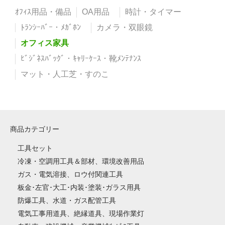
ｵﾌｨｽ用品・備品
OA用品
時計・タイマー
ﾄﾗﾝｼｰﾊﾞｰ・ﾒｶﾞﾎﾝ
カメラ・双眼鏡
オフィス家具
ﾋﾞｼﾞﾈｽﾊﾞｯｸﾞ・ｷｬﾘｰｹｰｽ・靴ﾒﾝﾃﾅﾝｽ
マット・人工芝・すのこ
商品カテゴリー
工具セット
冷凍・空調用工具＆部材、環境改善用品
ガス・電気溶接、ロウ付関連工具
板金･左官･大工･内装･塗装･ガラス用具
防爆工具、水道・ガス配管工具
電気工事用道具、絶縁道具、現場作業灯