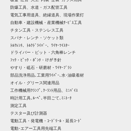
防爆工具、水道・ガス配管工具
電気工事用道具、絶縁道具、現場作業灯
自動車・建設機械・産業機械ｻｰﾋﾞｽ工具
チタン工具・ステンレス工具
スパナ・レンチ・ソケット類
ﾄﾙｸﾚﾝﾁ、ﾄﾙｸﾄﾞﾗｲﾊﾞｰ、ﾜｲﾔｰﾂｲｽﾀｰ
ドライバー・ビット・六角棒レンチ
ﾌｯｸ・ﾋﾟｯｸ・ﾎﾟﾝﾁ・けがき針
やすり・砥石・研磨材・ﾜｲﾔｰﾌﾞﾗｼ
部品洗浄用品､工業用ﾜｲﾊﾟｰ､水･油吸着材
オイル・グリース関連用品
工作機械用ｸﾗﾝﾌﾟ､ｸｰﾗﾝﾄ用品、ﾐﾆﾊﾞｲｽ
時計用工具､ﾙｰﾍﾟ､半田ごて､ﾐﾆﾄｰﾁ
測定工具
テスター及び計測器
電動工具・発電機・ｺｰﾄﾞﾘｰﾙ・延長ｺｰﾄﾞ
電動･エアー工具用先端工具