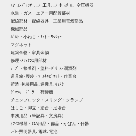
ｴｱｰｺﾝﾌﾟﾚｯｻｰ､ｴｱｰ工具､ｴｱｰﾎｰｽﾘｰﾙ、空圧機器
水道・ガス・エアー用配管部材
配線部材・配線器具・工業用電気部品
機械部品
ﾎﾞﾙﾄ・小ねじ・ﾅｯﾄ・ﾜｯｼｬｰ
マグネット
建築金物・家具金物
修理･ﾒﾝﾃﾅﾝｽ用部材
ﾃｰﾌﾟ・接着剤・塗料･ｸﾞﾘｰｽ･潤滑剤
道具箱･腰袋・ﾂｰﾙｷｬﾋﾞﾈｯﾄ・作業台
荷造･包装用品､運搬具､ｷｬｽﾀｰ
ｼﾞｬｯｷ・ﾌﾟｰﾗｰ・荷締機
チェンブロック・スリング・クランプ
はしご・脚立・踏台・足場台
事務用品（筆記具・文房具）
ｵﾌｨｽ機器・OA用品・備品・かばん・什器
ﾗｲﾄ･照明器具､電球､電池