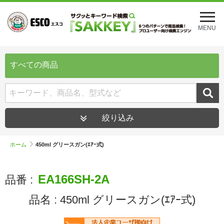
メ
ニ
MENU
ュ
ー
を
開
すべての商品
く
絞り込み
ホーム
450ml グリースガン(ｴｱｰ式)
EA166SH-2A
品番 :
品名 :
450ml グリースガン(ｴｱｰ式)