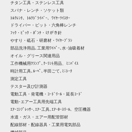
チタン工具・ステンレス工具
スパナ・レンチ・ソケット類
ﾄﾙｸﾚﾝﾁ、ﾄﾙｸﾄﾞﾗｲﾊﾞｰ、ﾜｲﾔｰﾂｲｽﾀｰ
ドライバー・ビット・六角棒レンチ
ﾌｯｸ・ﾋﾟｯｸ・ﾎﾟﾝﾁ・けがき針
やすり・砥石・研磨材・ﾜｲﾔｰﾌﾞﾗｼ
部品洗浄用品､工業用ﾜｲﾊﾟｰ､水･油吸着材
オイル・グリース関連用品
工作機械用ｸﾗﾝﾌﾟ､ｸｰﾗﾝﾄ用品、ﾐﾆﾊﾞｲｽ
時計用工具､ﾙｰﾍﾟ､半田ごて､ﾐﾆﾄｰﾁ
測定工具
テスター及び計測器
電動工具・発電機・ｺｰﾄﾞﾘｰﾙ・延長ｺｰﾄﾞ
電動･エアー工具用先端工具
ｴｱｰｺﾝﾌﾟﾚｯｻｰ､ｴｱｰ工具､ｴｱｰﾎｰｽﾘｰﾙ、空圧機器
水道・ガス・エアー用配管部材
配線部材・配線器具・工業用電気部品