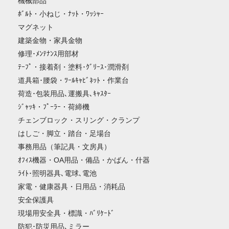
機械部品
ﾎﾞﾙﾄ・小ねじ・ﾅｯﾄ・ﾜｯｼｬｰ
マグネット
建築金物・家具金物
修理･ﾒﾝﾃﾅﾝｽ用部材
ﾃｰﾌﾟ・接着剤・塗料･ｸﾞﾘｰｽ･潤滑剤
道具箱･腰袋・ﾂｰﾙｷｬﾋﾞﾈｯﾄ・作業台
荷造･包装用品､運搬具､ｷｬｽﾀｰ
ｼﾞｬｯｷ・ﾌﾟｰﾗｰ・荷締機
チェンブロック・スリング・クランプ
はしご・脚立・踏台・足場台
事務用品（筆記具・文房具）
ｵﾌｨｽ機器・OA用品・備品・かばん・什器
ﾗｲﾄ･照明器具､電球､電池
家電・健康器具・日用品・消耗品
安全保護具
現場用安全具・標識・ﾊﾞﾘｹｰﾄﾞ
防犯･防災用品､ミラー