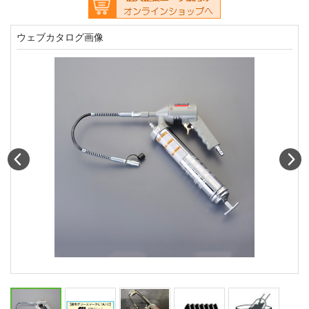
ウェブカタログ画像
Prev
N