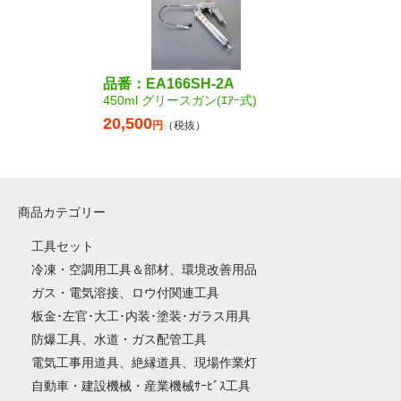
品番：EA166SH-2A
450ml グリースガン(ｴｱｰ式)
20,500
円
（税抜）
商品カテゴリー
工具セット
冷凍・空調用工具＆部材、環境改善用品
ガス・電気溶接、ロウ付関連工具
板金･左官･大工･内装･塗装･ガラス用具
防爆工具、水道・ガス配管工具
電気工事用道具、絶縁道具、現場作業灯
自動車・建設機械・産業機械ｻｰﾋﾞｽ工具