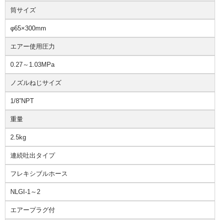
筒サイズ
φ65×300mm
エアー使用圧力
0.27～1.03MPa
ノズルねじサイズ
1/8”NPT
重量
2.5kg
連続吐出タイプ
フレキシブルホース
NLGI-1～2
エアープラグ付