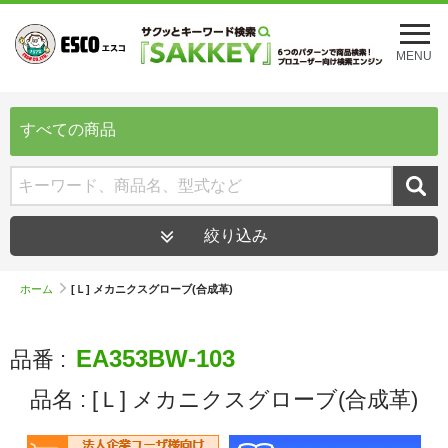
メ
ニ
MENU
ュ
ー
を
開
すべての商品
く
絞り込み
ホーム
[Ｌ] メカニクスグローブ(合成革)
EA353BW-103
品番 :
品名 :
[Ｌ] メカニクスグローブ(合成革)