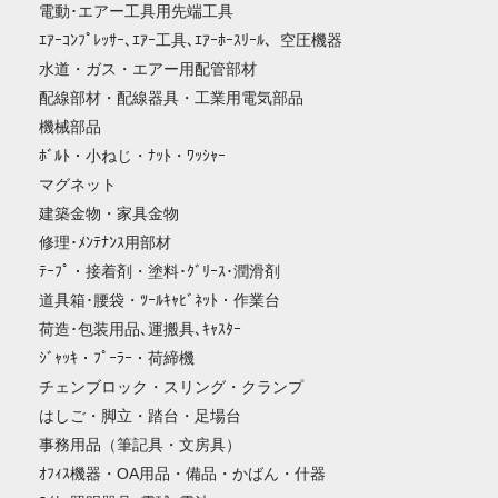
電動･エアー工具用先端工具
ｴｱｰｺﾝﾌﾟﾚｯｻｰ､ｴｱｰ工具､ｴｱｰﾎｰｽﾘｰﾙ、空圧機器
水道・ガス・エアー用配管部材
配線部材・配線器具・工業用電気部品
機械部品
ﾎﾞﾙﾄ・小ねじ・ﾅｯﾄ・ﾜｯｼｬｰ
マグネット
建築金物・家具金物
修理･ﾒﾝﾃﾅﾝｽ用部材
ﾃｰﾌﾟ・接着剤・塗料･ｸﾞﾘｰｽ･潤滑剤
道具箱･腰袋・ﾂｰﾙｷｬﾋﾞﾈｯﾄ・作業台
荷造･包装用品､運搬具､ｷｬｽﾀｰ
ｼﾞｬｯｷ・ﾌﾟｰﾗｰ・荷締機
チェンブロック・スリング・クランプ
はしご・脚立・踏台・足場台
事務用品（筆記具・文房具）
ｵﾌｨｽ機器・OA用品・備品・かばん・什器