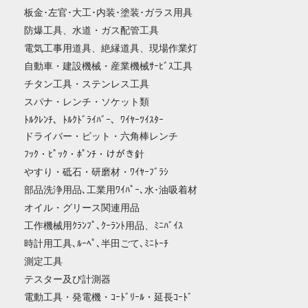
板金･左官･大工･内装･塗装･ガラス用具
防爆工具、水道・ガス配管工具
電気工事用道具、絶縁道具、現場作業灯
自動車・建設機械・産業機械ｻｰﾋﾞｽ工具
チタン工具・ステンレス工具
スパナ・レンチ・ソケット類
ﾄﾙｸﾚﾝﾁ、ﾄﾙｸﾄﾞﾗｲﾊﾞｰ、ﾜｲﾔｰﾂｲｽﾀｰ
ドライバー・ビット・六角棒レンチ
ﾌｯｸ・ﾋﾟｯｸ・ﾎﾟﾝﾁ・けがき針
やすり・砥石・研磨材・ﾜｲﾔｰﾌﾞﾗｼ
部品洗浄用品､工業用ﾜｲﾊﾟｰ､水･油吸着材
オイル・グリース関連用品
工作機械用ｸﾗﾝﾌﾟ､ｸｰﾗﾝﾄ用品、ﾐﾆﾊﾞｲｽ
時計用工具､ﾙｰﾍﾟ､半田ごて､ﾐﾆﾄｰﾁ
測定工具
テスター及び計測器
電動工具・発電機・ｺｰﾄﾞﾘｰﾙ・延長ｺｰﾄﾞ