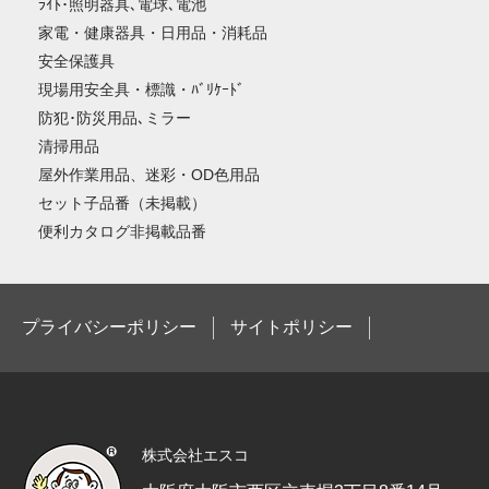
ﾗｲﾄ･照明器具､電球､電池
家電・健康器具・日用品・消耗品
安全保護具
現場用安全具・標識・ﾊﾞﾘｹｰﾄﾞ
防犯･防災用品､ミラー
清掃用品
屋外作業用品、迷彩・OD色用品
セット子品番（未掲載）
便利カタログ非掲載品番
プライバシーポリシー
サイトポリシー
株式会社エスコ