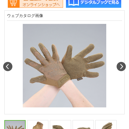
ウェブカタログ画像
Prev
N