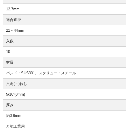
12.7mm
適合直径
21～44mm
入数
10
材質
バンド：SUS301、スクリュー：スチール
六角(－)ねじ
5/16”(8mm)
厚み
約0.6mm
万能工業用