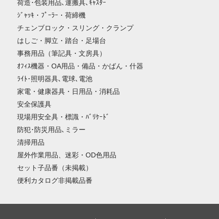
荷造･包装用品､運搬具､ｷｬｽﾀｰ
ｼﾞｬｯｷ・ﾌﾟｰﾗｰ・荷締機
チェンブロック・スリング・クランプ
はしご・脚立・踏台・足場台
事務用品（筆記具・文房具）
ｵﾌｨｽ機器・OA用品・備品・かばん・什器
ﾗｲﾄ･照明器具､電球､電池
家電・健康器具・日用品・消耗品
安全保護具
現場用安全具・標識・ﾊﾞﾘｹｰﾄﾞ
防犯･防災用品､ミラー
清掃用品
屋外作業用品、迷彩・OD色用品
セット子品番（未掲載）
便利カタログ非掲載品番