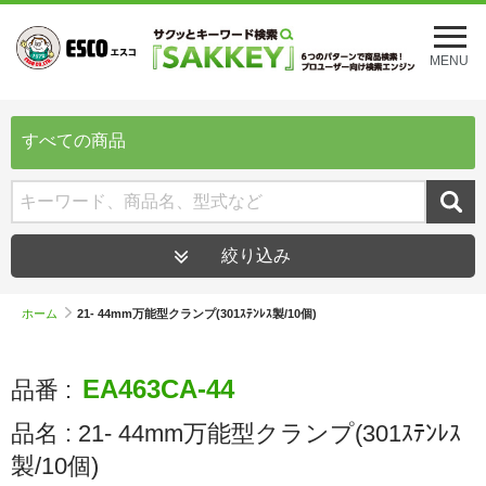
メ
ニ
MENU
ュ
ー
を
開
すべての商品
く
絞り込み
ホーム
21- 44mm万能型クランプ(301ｽﾃﾝﾚｽ製/10個)
EA463CA-44
品番 :
品名 :
21- 44mm万能型クランプ(301ｽﾃﾝﾚｽ
製/10個)