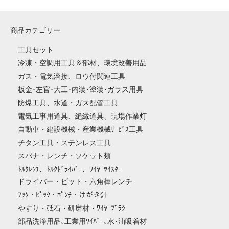
商品カテゴリー
工具セット
冷凍・空調用工具＆部材、環境改善用品
ガス・電気溶接、ロウ付関連工具
板金･左官･大工･内装･塗装･ガラス用具
防爆工具、水道・ガス配管工具
電気工事用道具、絶縁道具、現場作業灯
自動車・建設機械・産業機械ｻｰﾋﾞｽ工具
チタン工具・ステンレス工具
スパナ・レンチ・ソケット類
ﾄﾙｸﾚﾝﾁ、ﾄﾙｸﾄﾞﾗｲﾊﾞｰ、ﾜｲﾔｰﾂｲｽﾀｰ
ドライバー・ビット・六角棒レンチ
ﾌｯｸ・ﾋﾟｯｸ・ﾎﾟﾝﾁ・けがき針
やすり・砥石・研磨材・ﾜｲﾔｰﾌﾞﾗｼ
部品洗浄用品､工業用ﾜｲﾊﾟｰ､水･油吸着材