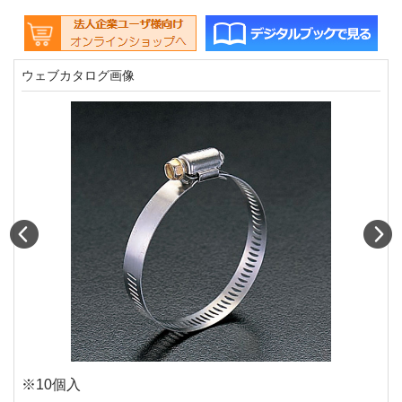
ウェブカタログ画像
Prev
N
※10個入