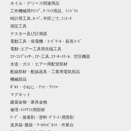
オイル・グリース関連用品
工作機械用ｸﾗﾝﾌﾟ､ｸｰﾗﾝﾄ用品、ﾐﾆﾊﾞｲｽ
時計用工具､ﾙｰﾍﾟ､半田ごて､ﾐﾆﾄｰﾁ
測定工具
テスター及び計測器
電動工具・発電機・ｺｰﾄﾞﾘｰﾙ・延長ｺｰﾄﾞ
電動･エアー工具用先端工具
ｴｱｰｺﾝﾌﾟﾚｯｻｰ､ｴｱｰ工具､ｴｱｰﾎｰｽﾘｰﾙ、空圧機器
水道・ガス・エアー用配管部材
配線部材・配線器具・工業用電気部品
機械部品
ﾎﾞﾙﾄ・小ねじ・ﾅｯﾄ・ﾜｯｼｬｰ
マグネット
建築金物・家具金物
修理･ﾒﾝﾃﾅﾝｽ用部材
ﾃｰﾌﾟ・接着剤・塗料･ｸﾞﾘｰｽ･潤滑剤
道具箱･腰袋・ﾂｰﾙｷｬﾋﾞﾈｯﾄ・作業台