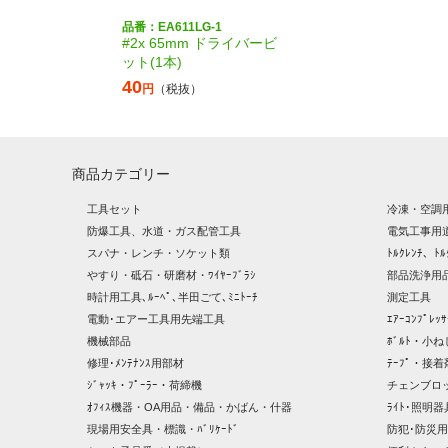
品番：EA611LG-1
#2x 65mm ドライバービ
ット(1本)
40
円
（税抜）
商品カテゴリー
工具セット
冷凍・空調
防爆工具、水道・ガス配管工具
電気工事用
スパナ・レンチ・ソケット類
ﾄﾙｸﾚﾝﾁ、ﾄﾙ
やすり・砥石・研磨材・ﾜｲﾔｰﾌﾞﾗｼ
部品洗浄用品
時計用工具､ﾙｰﾍﾟ､半田ごて､ﾐﾆﾄｰﾁ
測定工具
電動･エアー工具用先端工具
ｴｱｰｺﾝﾌﾟﾚ
機械部品
ﾎﾞﾙﾄ・小ね
修理･ﾒﾝﾃﾅﾝｽ用部材
ﾃｰﾌﾟ・接着
ｼﾞｬｯｷ・ﾌﾟｰﾗｰ・荷締機
チェンブロ
ｵﾌｨｽ機器・OA用品・備品・かばん・什器
ﾗｲﾄ･照明
現場用安全具・標識・ﾊﾞﾘｹｰﾄﾞ
防犯･防災用