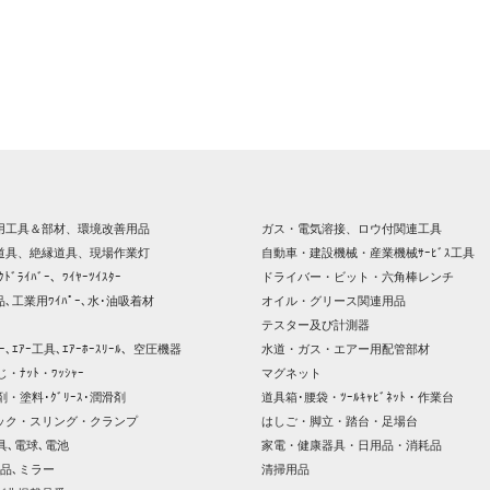
用工具＆部材、環境改善用品
ガス・電気溶接、ロウ付関連工具
道具、絶縁道具、現場作業灯
自動車・建設機械・産業機械ｻｰﾋﾞｽ工具
ｸﾄﾞﾗｲﾊﾞｰ、ﾜｲﾔｰﾂｲｽﾀｰ
ドライバー・ビット・六角棒レンチ
､工業用ﾜｲﾊﾟｰ､水･油吸着材
オイル・グリース関連用品
テスター及び計測器
ｯｻｰ､ｴｱｰ工具､ｴｱｰﾎｰｽﾘｰﾙ、空圧機器
水道・ガス・エアー用配管部材
じ・ﾅｯﾄ・ﾜｯｼｬｰ
マグネット
剤・塗料･ｸﾞﾘｰｽ･潤滑剤
道具箱･腰袋・ﾂｰﾙｷｬﾋﾞﾈｯﾄ・作業台
ック・スリング・クランプ
はしご・脚立・踏台・足場台
器具､電球､電池
家電・健康器具・日用品・消耗品
品､ミラー
清掃用品