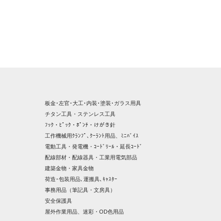
板金･左官･大工･内装･塗装･ガラス用具
チタン工具・ステンレス工具
ﾌｯｸ・ﾋﾟｯｸ・ﾎﾟﾝﾁ・けがき針
工作機械用ｸﾗﾝﾌﾟ､ｸｰﾗﾝﾄ用品、ﾐﾆﾊﾞｲｽ
電動工具・発電機・ｺｰﾄﾞﾘｰﾙ・延長ｺｰﾄﾞ
配線部材・配線器具・工業用電気部品
建築金物・家具金物
荷造･包装用品､運搬具､ｷｬｽﾀｰ
事務用品（筆記具・文房具）
安全保護具
屋外作業用品、迷彩・OD色用品