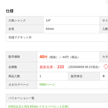
仕様
六角シャンク
1/4”
サイ
全長
65mm
入数
先端マグネット付
Next
40
販売価格
カタ
円
（税抜）／
44
円（税込）
233
最新在庫：
在庫数
（2026/08/08 06:21現在）
商品入数
1
販売単位
本
カタログページ
0985ページ
大
バリエーション一覧
EA611LG-1 #2x 65mm ドライバービット(1本)