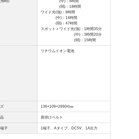
使用時)
(中)：4時間
(弱)：18時間
ワイド光(強)：8時間
(中)：14時間
(弱)：47時間
スポット＋ワイド光(強)：1時間35分
(中)：3時間20分
(弱)：15時間
リチウムイオン電池
ズ
136×109×289(H)㎜
品
肩掛けベルト
B端子
1端子、Aタイプ、DC5V、1A出力