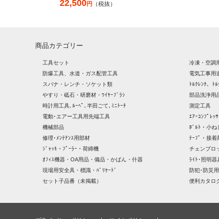
22,500
円
（税抜）
商品カテゴリー
工具セット
冷凍・空調
防爆工具、水道・ガス配管工具
電気工事用
スパナ・レンチ・ソケット類
ﾄﾙｸﾚﾝﾁ、ﾄﾙ
やすり・砥石・研磨材・ﾜｲﾔｰﾌﾞﾗｼ
部品洗浄用品
時計用工具､ﾙｰﾍﾟ､半田ごて､ﾐﾆﾄｰﾁ
測定工具
電動･エアー工具用先端工具
ｴｱｰｺﾝﾌﾟﾚ
機械部品
ﾎﾞﾙﾄ・小ね
修理･ﾒﾝﾃﾅﾝｽ用部材
ﾃｰﾌﾟ・接着
ｼﾞｬｯｷ・ﾌﾟｰﾗｰ・荷締機
チェンブロ
ｵﾌｨｽ機器・OA用品・備品・かばん・什器
ﾗｲﾄ･照明
現場用安全具・標識・ﾊﾞﾘｹｰﾄﾞ
防犯･防災用
セット子品番（未掲載）
便利カタロ