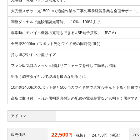
充電器・電池パックは別売です。
大光量スポット光1500lmで通線作業や工事の事前確認作業を全面サポート。
調整ダイヤルで無段階調光可能。（10%～100%まで）
非常時にモバイル機器の充電もできるUSB端子搭載。（5V1A）
全光束2000lm（スポット光とワイド光の同時使用時）
持ち運びやすい小型サイズ
ファン吸気口のメッシュ部はリアキャップを外して簡単お掃除
明るさ調整ダイヤルで現場を最適な明るさに
10m先1400lxのスポット光と500lmのワイド光で遠方も手元も明るく照
高所に取り付けられた照明器具付近の配線や電源装置なども明るく照射でき
アイコン
22,500
販売価格
カタ
円
（税抜）／
24,750
円（税込）