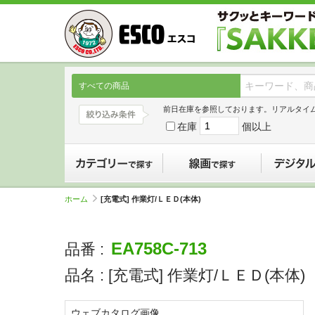
すべての商品
前日在庫を参照しております。リアルタイ
在庫
個以上
カテゴリーで探す
線画で探す
ホーム
[充電式] 作業灯/ＬＥＤ(本体)
EA758C-713
品番 :
品名 :
[充電式] 作業灯/ＬＥＤ(本体)
ウェブカタログ画像