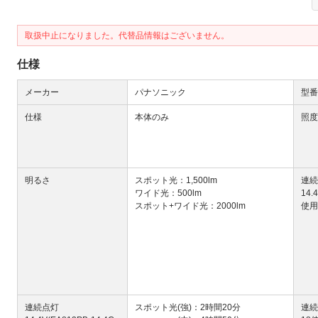
取扱中止になりました。代替品情報はございません。
仕様
メーカー
パナソニック
型番
Next
仕様
本体のみ
照度
明るさ
スポット光：1,500lm
連続
ワイド光：500lm
14.
スポット+ワイド光：2000lm
使用
大
連続点灯
スポット光(強)：2時間20分
連続