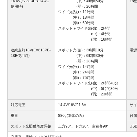
14.4V(EA813PB-14.4C
(中)：4時間50分
18
使用時)
(弱)：20時間
ワイド光(強)：11時間
(中)：18時間
(弱)：60時間
スポット＋ワイド光(強)：2時間
(中)：4時間
(弱)：16時間
連続点灯18V(EA813PB-
スポット光(強)：3時間10分
電源
18B使用時)
(中)：6時間30分
(弱)：28時間
ワイド光(強)：14時間
(中)：24時間
(弱)：75時間
スポット＋ワイド光(強)：2時間40分
(中)：5時間30分
(弱)：23時間
対応電圧
14.4V/18V/21.6V
サイ
重量
880g(本体のみ)
付属
スポット光照射角度調整
上方90°、下方20°、左右各90°
US