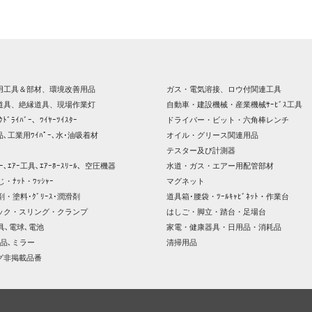
用工具＆部材、環境改善用品
ガス・電気溶接、ロウ付関連工具
道具、絶縁道具、現場作業灯
自動車・建設機械・産業機械ｻｰﾋﾞｽ工具
ｸﾄﾞﾗｲﾊﾞｰ、ﾜｲﾔｰﾂｲｽﾀｰ
ドライバー・ビット・六角棒レンチ
､工業用ﾜｲﾊﾟｰ､水･油吸着材
オイル・グリース関連用品
テスター及び計測器
ｯｻｰ､ｴｱｰ工具､ｴｱｰﾎｰｽﾘｰﾙ、空圧機器
水道・ガス・エアー用配管部材
じ・ﾅｯﾄ・ﾜｯｼｬｰ
マグネット
剤・塗料･ｸﾞﾘｰｽ･潤滑剤
道具箱･腰袋・ﾂｰﾙｷｬﾋﾞﾈｯﾄ・作業台
ック・スリング・クランプ
はしご・脚立・踏台・足場台
器具､電球､電池
家電・健康器具・日用品・消耗品
品､ミラー
清掃用品
グ非掲載品番