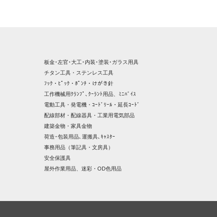
板金･左官･大工･内装･塗装･ガラス用具
チタン工具・ステンレス工具
ﾌｯｸ・ﾋﾟｯｸ・ﾎﾟﾝﾁ・けがき針
工作機械用ｸﾗﾝﾌﾟ､ｸｰﾗﾝﾄ用品、ﾐﾆﾊﾞｲｽ
電動工具・発電機・ｺｰﾄﾞﾘｰﾙ・延長ｺｰﾄﾞ
配線部材・配線器具・工業用電気部品
建築金物・家具金物
荷造･包装用品､運搬具､ｷｬｽﾀｰ
事務用品（筆記具・文房具）
安全保護具
屋外作業用品、迷彩・OD色用品