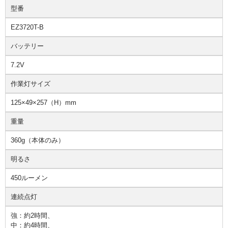
型番
EZ3720T-B
バッテリー
7.2V
作業灯サイズ
125×49×257（H）mm
重量
360g（本体のみ）
明るさ
450ルーメン
連続点灯
強：約2時間、
中：約4時間、