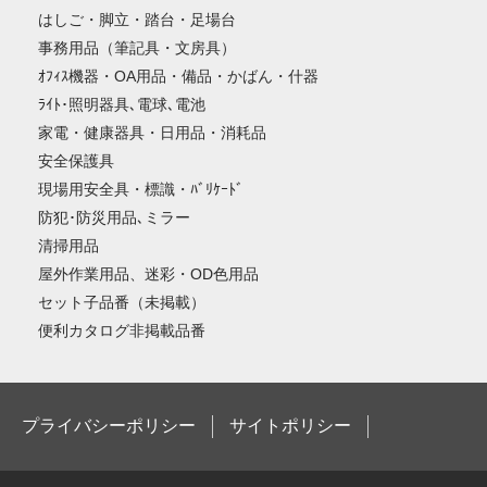
はしご・脚立・踏台・足場台
事務用品（筆記具・文房具）
ｵﾌｨｽ機器・OA用品・備品・かばん・什器
ﾗｲﾄ･照明器具､電球､電池
家電・健康器具・日用品・消耗品
安全保護具
現場用安全具・標識・ﾊﾞﾘｹｰﾄﾞ
防犯･防災用品､ミラー
清掃用品
屋外作業用品、迷彩・OD色用品
セット子品番（未掲載）
便利カタログ非掲載品番
プライバシーポリシー
サイトポリシー