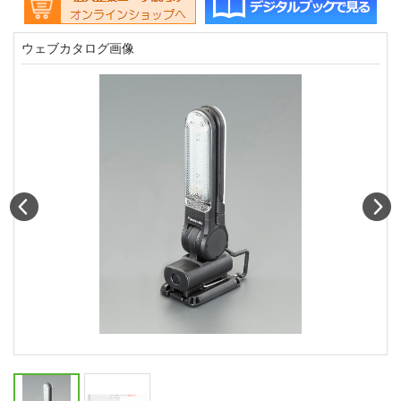
ウェブカタログ画像
Prev
N