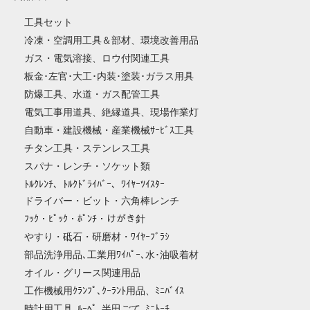
工具セット
冷凍・空調用工具＆部材、環境改善用品
ガス・電気溶接、ロウ付関連工具
板金･左官･大工･内装･塗装･ガラス用具
防爆工具、水道・ガス配管工具
電気工事用道具、絶縁道具、現場作業灯
自動車・建設機械・産業機械ｻｰﾋﾞｽ工具
チタン工具・ステンレス工具
スパナ・レンチ・ソケット類
ﾄﾙｸﾚﾝﾁ、ﾄﾙｸﾄﾞﾗｲﾊﾞｰ、ﾜｲﾔｰﾂｲｽﾀｰ
ドライバー・ビット・六角棒レンチ
ﾌｯｸ・ﾋﾟｯｸ・ﾎﾟﾝﾁ・けがき針
やすり・砥石・研磨材・ﾜｲﾔｰﾌﾞﾗｼ
部品洗浄用品､工業用ﾜｲﾊﾟｰ､水･油吸着材
オイル・グリース関連用品
工作機械用ｸﾗﾝﾌﾟ､ｸｰﾗﾝﾄ用品、ﾐﾆﾊﾞｲｽ
時計用工具､ﾙｰﾍﾟ､半田ごて､ﾐﾆﾄｰﾁ