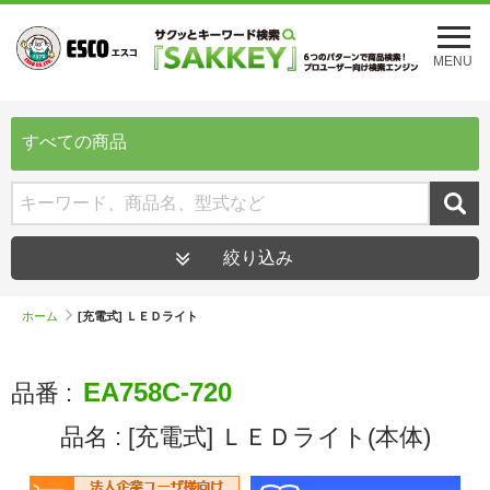
メ
ニ
MENU
ュ
ー
を
開
すべての商品
く
絞り込み
ホーム
[充電式] ＬＥＤライト
EA758C-720
品番 :
品名 :
[充電式] ＬＥＤライト(本体)