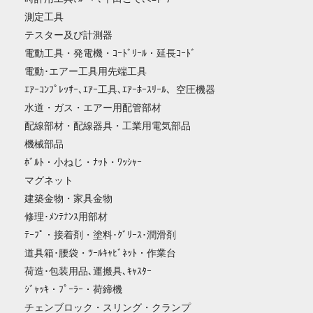
測定工具
テスター及び計測器
電動工具・発電機・ｺｰﾄﾞﾘｰﾙ・延長ｺｰﾄﾞ
電動･エアー工具用先端工具
ｴｱｰｺﾝﾌﾟﾚｯｻｰ､ｴｱｰ工具､ｴｱｰﾎｰｽﾘｰﾙ、空圧機器
水道・ガス・エアー用配管部材
配線部材・配線器具・工業用電気部品
機械部品
ﾎﾞﾙﾄ・小ねじ・ﾅｯﾄ・ﾜｯｼｬｰ
マグネット
建築金物・家具金物
修理･ﾒﾝﾃﾅﾝｽ用部材
ﾃｰﾌﾟ・接着剤・塗料･ｸﾞﾘｰｽ･潤滑剤
道具箱･腰袋・ﾂｰﾙｷｬﾋﾞﾈｯﾄ・作業台
荷造･包装用品､運搬具､ｷｬｽﾀｰ
ｼﾞｬｯｷ・ﾌﾟｰﾗｰ・荷締機
チェンブロック・スリング・クランプ