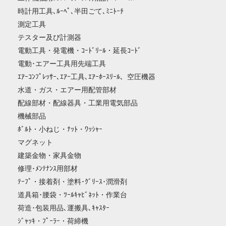
時計用工具､ﾙｰﾍﾟ､半田ごて､ﾐﾆﾄｰﾁ
測定工具
テスター及び計測器
電動工具・発電機・ｺｰﾄﾞﾘｰﾙ・延長ｺｰﾄﾞ
電動･エアー工具用先端工具
ｴｱｰｺﾝﾌﾟﾚｯｻｰ､ｴｱｰ工具､ｴｱｰﾎｰｽﾘｰﾙ、空圧機器
水道・ガス・エアー用配管部材
配線部材・配線器具・工業用電気部品
機械部品
ﾎﾞﾙﾄ・小ねじ・ﾅｯﾄ・ﾜｯｼｬｰ
マグネット
建築金物・家具金物
修理･ﾒﾝﾃﾅﾝｽ用部材
ﾃｰﾌﾟ・接着剤・塗料･ｸﾞﾘｰｽ･潤滑剤
道具箱･腰袋・ﾂｰﾙｷｬﾋﾞﾈｯﾄ・作業台
荷造･包装用品､運搬具､ｷｬｽﾀｰ
ｼﾞｬｯｷ・ﾌﾟｰﾗｰ・荷締機