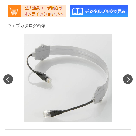
ウェブカタログ画像
Prev
N