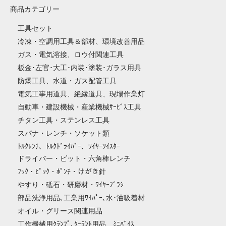
商品カテゴリー
工具セット
冷凍・空調用工具＆部材、環境改善用品
ガス・電気溶接、ロウ付関連工具
板金･左官･大工･内装･塗装･ガラス用具
防爆工具、水道・ガス配管工具
電気工事用道具、絶縁道具、現場作業灯
自動車・建設機械・産業機械ｻｰﾋﾞｽ工具
チタン工具・ステンレス工具
スパナ・レンチ・ソケット類
ﾄﾙｸﾚﾝﾁ、ﾄﾙｸﾄﾞﾗｲﾊﾞｰ、ﾜｲﾔｰﾂｲｽﾀｰ
ドライバー・ビット・六角棒レンチ
ﾌｯｸ・ﾋﾟｯｸ・ﾎﾟﾝﾁ・けがき針
やすり・砥石・研磨材・ﾜｲﾔｰﾌﾞﾗｼ
部品洗浄用品､工業用ﾜｲﾊﾟｰ､水･油吸着材
オイル・グリース関連用品
工作機械用ｸﾗﾝﾌﾟ､ｸｰﾗﾝﾄ用品、ﾐﾆﾊﾞｲｽ