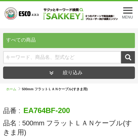
メ
ニ
MENU
ュ
ー
を
開
すべての商品
く
絞り込み
ホーム
500mm フラットＬＡＮケーブル(すきま用)
EA764BF-200
品番 :
品名 :
500mm フラットＬＡＮケーブル(す
きま用)