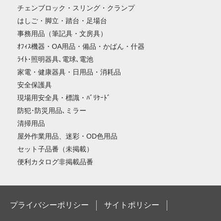
チェンブロック・スリング・クランプ
はしご・脚立・踏台・足場台
事務用品（筆記具・文房具）
ｵﾌｨｽ機器・OA用品・備品・かばん・什器
ﾗｲﾄ･照明器具､電球､電池
家電・健康器具・日用品・消耗品
安全保護具
現場用安全具・標識・ﾊﾞﾘｹｰﾄﾞ
防犯･防災用品､ミラー
清掃用品
屋外作業用品、迷彩・OD色用品
セット子品番（未掲載）
便利カタログ非掲載品番
プライバシーポリシー
サイトポリシー