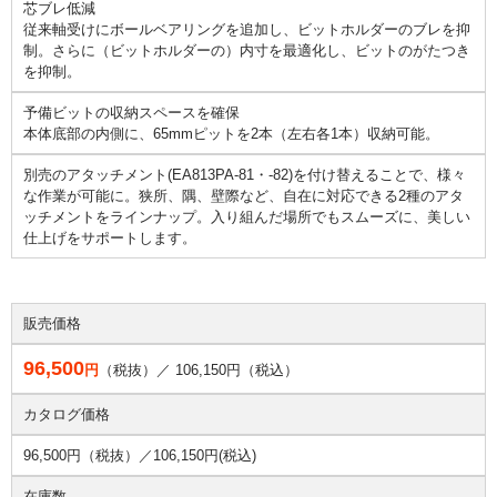
芯ブレ低減
従来軸受けにボールベアリングを追加し、ビットホルダーのブレを抑
制。さらに（ビットホルダーの）内寸を最適化し、ビットのがたつき
を抑制。
予備ビットの収納スペースを確保
本体底部の内側に、65mmピットを2本（左右各1本）収納可能。
別売のアタッチメント(EA813PA-81・-82)を付け替えることで、様々
な作業が可能に。狭所、隅、壁際など、自在に対応できる2種のアタ
ッチメントをラインナップ。入り組んだ場所でもスムーズに、美しい
仕上げをサポートします。
販売価格
96,500
円
（税抜）／
106,150
円（税込）
カタログ価格
96,500円（税抜）／
106,150円(税込)
在庫数