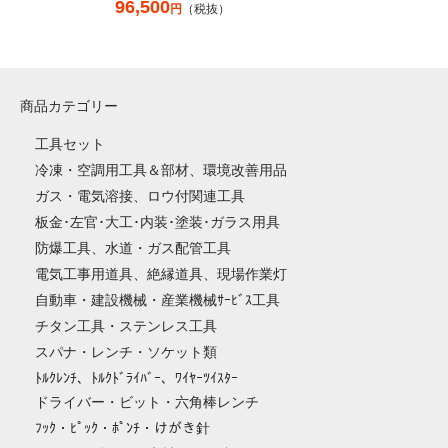
96,500
円
（税抜）
商品カテゴリー
工具セット
冷凍・空調用工具＆部材、環境改善用品
ガス・電気溶接、ロウ付関連工具
板金･左官･大工･内装･塗装･ガラス用具
防爆工具、水道・ガス配管工具
電気工事用道具、絶縁道具、現場作業灯
自動車・建設機械・産業機械ｻｰﾋﾞｽ工具
チタン工具・ステンレス工具
スパナ・レンチ・ソケット類
ﾄﾙｸﾚﾝﾁ、ﾄﾙｸﾄﾞﾗｲﾊﾞｰ、ﾜｲﾔｰﾂｲｽﾀｰ
ドライバー・ビット・六角棒レンチ
ﾌｯｸ・ﾋﾟｯｸ・ﾎﾟﾝﾁ・けがき針