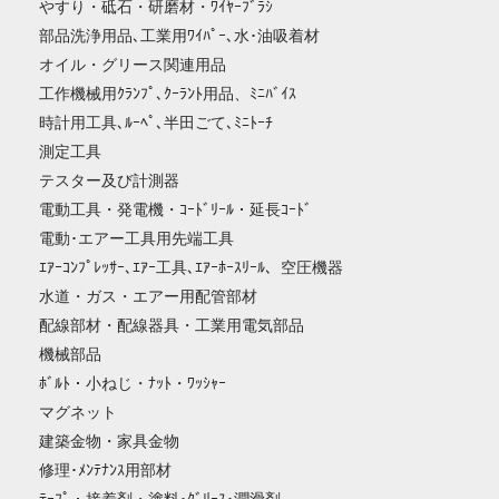
やすり・砥石・研磨材・ﾜｲﾔｰﾌﾞﾗｼ
部品洗浄用品､工業用ﾜｲﾊﾟｰ､水･油吸着材
オイル・グリース関連用品
工作機械用ｸﾗﾝﾌﾟ､ｸｰﾗﾝﾄ用品、ﾐﾆﾊﾞｲｽ
時計用工具､ﾙｰﾍﾟ､半田ごて､ﾐﾆﾄｰﾁ
測定工具
テスター及び計測器
電動工具・発電機・ｺｰﾄﾞﾘｰﾙ・延長ｺｰﾄﾞ
電動･エアー工具用先端工具
ｴｱｰｺﾝﾌﾟﾚｯｻｰ､ｴｱｰ工具､ｴｱｰﾎｰｽﾘｰﾙ、空圧機器
水道・ガス・エアー用配管部材
配線部材・配線器具・工業用電気部品
機械部品
ﾎﾞﾙﾄ・小ねじ・ﾅｯﾄ・ﾜｯｼｬｰ
マグネット
建築金物・家具金物
修理･ﾒﾝﾃﾅﾝｽ用部材