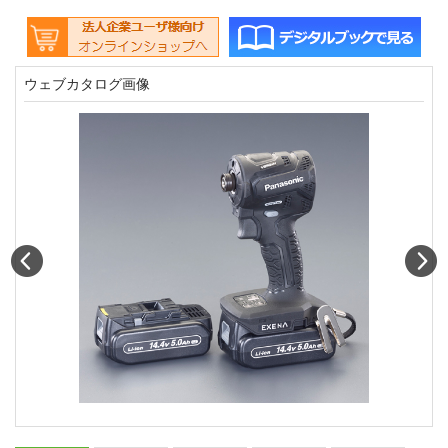
ウェブカタログ画像
Prev
N