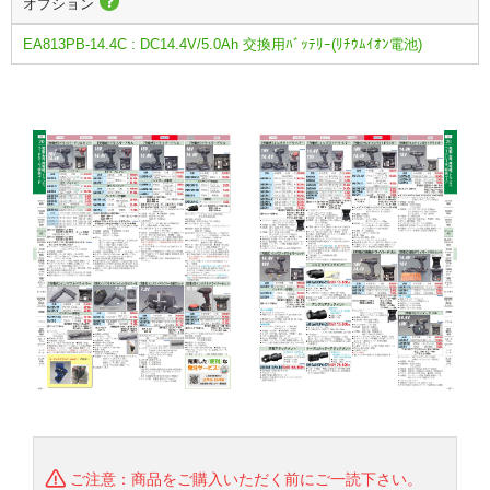
オプション
EA813PB-14.4C : DC14.4V/5.0Ah 交換用ﾊﾞｯﾃﾘｰ(ﾘﾁｳﾑｲｵﾝ電池)
ご注意：商品をご購入いただく前にご一読下さい。