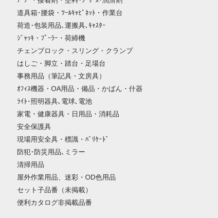
ﾃｰﾌﾟ・接着剤・塗料･ｸﾞﾘｰｽ･潤滑剤
道具箱･腰袋・ﾂｰﾙｷｬﾋﾞﾈｯﾄ・作業台
荷造･包装用品､運搬具､ｷｬｽﾀｰ
ｼﾞｬｯｷ・ﾌﾟｰﾗｰ・荷締機
チェンブロック・スリング・クランプ
はしご・脚立・踏台・足場台
事務用品（筆記具・文房具）
ｵﾌｨｽ機器・OA用品・備品・かばん・什器
ﾗｲﾄ･照明器具､電球､電池
家電・健康器具・日用品・消耗品
安全保護具
現場用安全具・標識・ﾊﾞﾘｹｰﾄﾞ
防犯･防災用品､ミラー
清掃用品
屋外作業用品、迷彩・OD色用品
セット子品番（未掲載）
便利カタログ非掲載品番