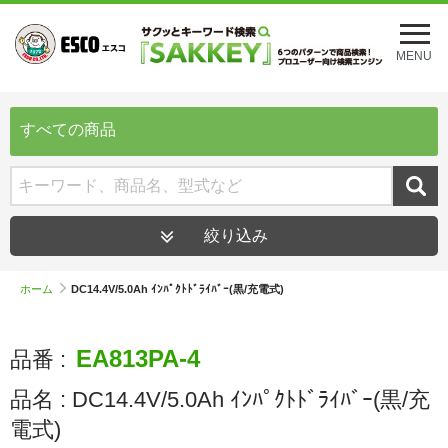
メ
ニ
MENU
ュ
ー
を
開
すべての商品
く
絞り込み
ホーム
DC14.4V/5.0Ah ｲﾝﾊﾟｸﾄﾄﾞﾗｲﾊﾞｰ(黒/充電式)
EA813PA-4
品番 :
品名 :
DC14.4V/5.0Ah ｲﾝﾊﾟｸﾄﾄﾞﾗｲﾊﾞｰ(黒/充
電式)