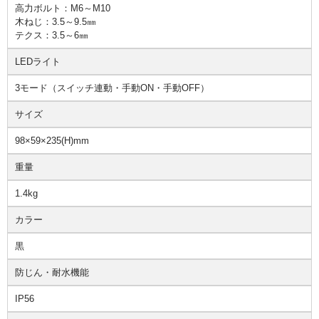
高力ボルト：M6～M10
木ねじ：3.5～9.5㎜
テクス：3.5～6㎜
LEDライト
3モード（スイッチ連動・手動ON・手動OFF）
サイズ
98×59×235(H)mm
重量
1.4kg
カラー
黒
防じん・耐水機能
IP56