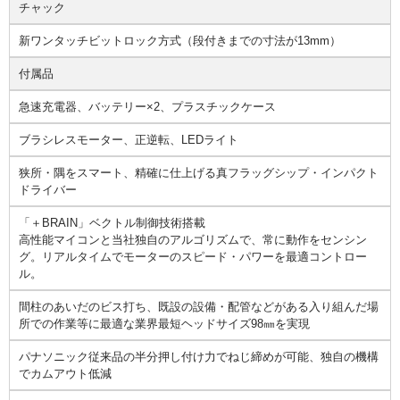
チャック
新ワンタッチビットロック方式（段付きまでの寸法が13mm）
付属品
急速充電器、バッテリー×2、プラスチックケース
ブラシレスモーター、正逆転、LEDライト
狭所・隅をスマート、精確に仕上げる真フラッグシップ・インパクト
ドライバー
「＋BRAIN」ベクトル制御技術搭載
高性能マイコンと当社独自のアルゴリズムで、常に動作をセンシン
グ。リアルタイムでモーターのスピード・パワーを最適コントロー
ル。
間柱のあいだのビス打ち、既設の設備・配管などがある入り組んだ場
所での作業等に最適な業界最短ヘッドサイズ98㎜を実現
パナソニック従来品の半分押し付け力でねじ締めが可能、独自の機構
でカムアウト低減