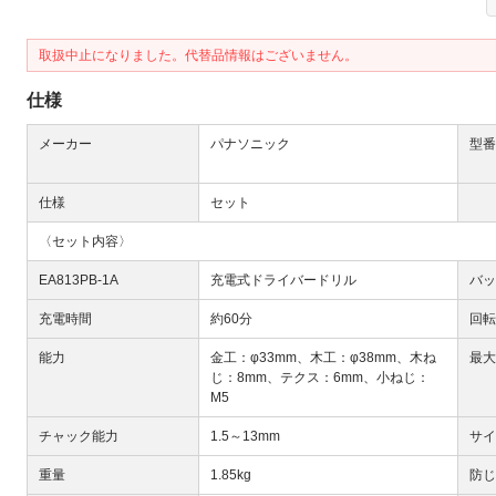
取扱中止になりました。代替品情報はございません。
仕様
メーカー
パナソニック
型番
Next
仕様
セット
〈セット内容〉
EA813PB-1A
充電式ドライバードリル
バッ
充電時間
約60分
回転
能力
金工：φ33mm、木工：φ38mm、木ね
最大
じ：8mm、テクス：6mm、小ねじ：
M5
大
チャック能力
1.5～13mm
サイ
重量
1.85kg
防じ