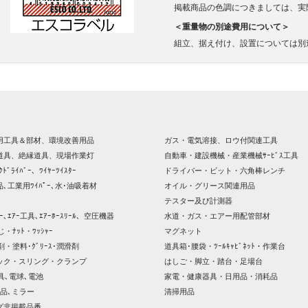
掲載商品の色調につきましては、実
＜重量物の別途費用について＞
組立、据え付け、設置については別
用工具＆部材、環境改善用品
ガス・電気溶接、ロウ付関連工具
道具、絶縁道具、現場作業灯
自動車・建設機械・産業機械ｻｰﾋﾞｽ工具
ｸﾄﾞﾗｲﾊﾞｰ、ﾜｲﾔｰﾂｲｽﾀｰ
ドライバー・ビット・六角棒レンチ
､工業用ﾜｲﾊﾟｰ､水･油吸着材
オイル・グリース関連用品
テスター及び計測器
ｯｻｰ､ｴｱｰ工具､ｴｱｰﾎｰｽﾘｰﾙ、空圧機器
水道・ガス・エアー用配管部材
じ・ﾅｯﾄ・ﾜｯｼｬｰ
マグネット
剤・塗料･ｸﾞﾘｰｽ･潤滑剤
道具箱･腰袋・ﾂｰﾙｷｬﾋﾞﾈｯﾄ・作業台
ック・スリング・クランプ
はしご・脚立・踏台・足場台
器具､電球､電池
家電・健康器具・日用品・消耗品
品､ミラー
清掃用品
グ非掲載品番