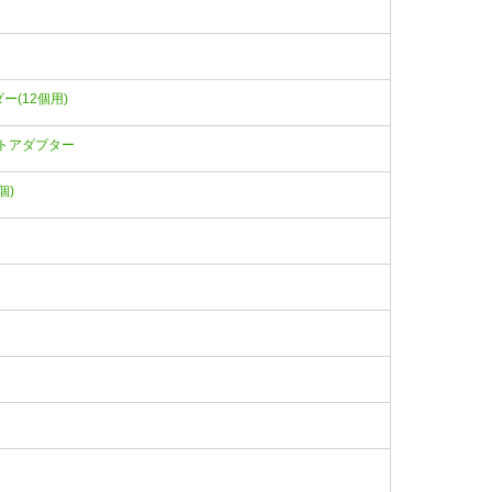
ダー(12個用)
ソケットアダプター
個)