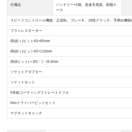
付属品
バッテリー×2個、急速充電器、樹脂ケ
ース
スピードコントロール機能、正逆転、ブレーキ、18段クラッチ、手締め機能
ブラシレスモーター
両頭(＋)ビット#2×65mm
両頭(＋)ビット#2×110mm
両頭ビット(＋)#2・(－)6.0mm
ソケットアダプター
ソケットセット
6本組コーティングストレートドリル
Hexドライバービットセット
マグネットキャッチ