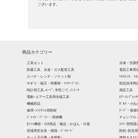
ございます。
商品カテゴリー
工具セット
冷凍・空調
防爆工具、水道・ガス配管工具
電気工事用
スパナ・レンチ・ソケット類
ﾄﾙｸﾚﾝﾁ、ﾄﾙ
やすり・砥石・研磨材・ﾜｲﾔｰﾌﾞﾗｼ
部品洗浄用品
時計用工具､ﾙｰﾍﾟ､半田ごて､ﾐﾆﾄｰﾁ
測定工具
電動･エアー工具用先端工具
ｴｱｰｺﾝﾌﾟﾚ
機械部品
ﾎﾞﾙﾄ・小ね
修理･ﾒﾝﾃﾅﾝｽ用部材
ﾃｰﾌﾟ・接着
ｼﾞｬｯｷ・ﾌﾟｰﾗｰ・荷締機
チェンブロ
ｵﾌｨｽ機器・OA用品・備品・かばん・什器
ﾗｲﾄ･照明
現場用安全具・標識・ﾊﾞﾘｹｰﾄﾞ
防犯･防災用
セット子品番（未掲載）
便利カタロ