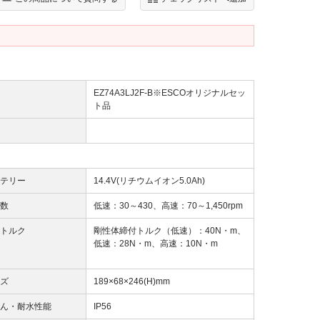
EZ74A3LJ2F-B※ESCOオリジナルセッ
ト品
テリー
14.4V(リチウムイオン5.0Ah)
数
低速：30～430、高速：70～1,450rpm
トルク
剛性体締付トルク（低速）：40N・m、
低速：28N・m、高速：10N・m
ズ
189×68×246(H)mm
ん・耐水性能
IP56