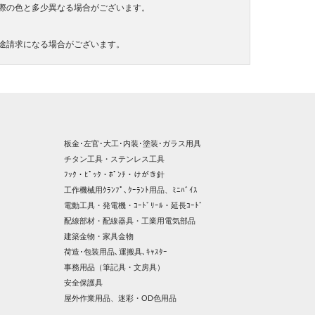
際の色と多少異なる場合がございます。
途請求になる場合がございます。
板金･左官･大工･内装･塗装･ガラス用具
チタン工具・ステンレス工具
ﾌｯｸ・ﾋﾟｯｸ・ﾎﾟﾝﾁ・けがき針
工作機械用ｸﾗﾝﾌﾟ､ｸｰﾗﾝﾄ用品、ﾐﾆﾊﾞｲｽ
電動工具・発電機・ｺｰﾄﾞﾘｰﾙ・延長ｺｰﾄﾞ
配線部材・配線器具・工業用電気部品
建築金物・家具金物
荷造･包装用品､運搬具､ｷｬｽﾀｰ
事務用品（筆記具・文房具）
安全保護具
屋外作業用品、迷彩・OD色用品