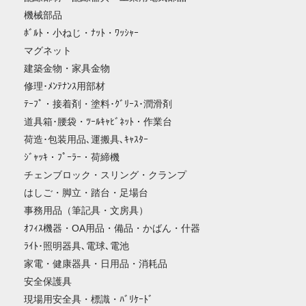
機械部品
ﾎﾞﾙﾄ・小ねじ・ﾅｯﾄ・ﾜｯｼｬｰ
マグネット
建築金物・家具金物
修理･ﾒﾝﾃﾅﾝｽ用部材
ﾃｰﾌﾟ・接着剤・塗料･ｸﾞﾘｰｽ･潤滑剤
道具箱･腰袋・ﾂｰﾙｷｬﾋﾞﾈｯﾄ・作業台
荷造･包装用品､運搬具､ｷｬｽﾀｰ
ｼﾞｬｯｷ・ﾌﾟｰﾗｰ・荷締機
チェンブロック・スリング・クランプ
はしご・脚立・踏台・足場台
事務用品（筆記具・文房具）
ｵﾌｨｽ機器・OA用品・備品・かばん・什器
ﾗｲﾄ･照明器具､電球､電池
家電・健康器具・日用品・消耗品
安全保護具
現場用安全具・標識・ﾊﾞﾘｹｰﾄﾞ