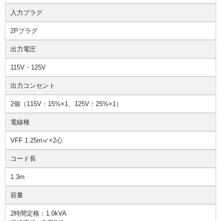
入力プラグ
2Pプラグ
出力電圧
115V・125V
出力コンセント
2個（115V：15%×1、125V：25%×1）
電線種
VFF 1.25m㎡×2心
コード長
1.3m
容量
2時間定格：1.0kVA