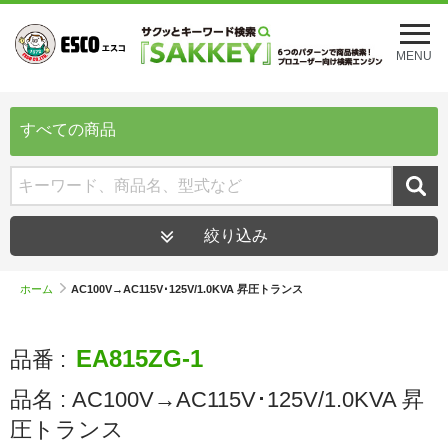
メ
ニ
MENU
ュ
ー
を
開
すべての商品
く
絞り込み
ホーム
AC100V→AC115V･125V/1.0KVA 昇圧トランス
EA815ZG-1
品番 :
品名 :
AC100V→AC115V･125V/1.0KVA 昇
圧トランス