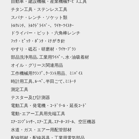
自動車・建設機械・産業機械ｻｰﾋﾞｽ工具
チタン工具・ステンレス工具
スパナ・レンチ・ソケット類
ﾄﾙｸﾚﾝﾁ、ﾄﾙｸﾄﾞﾗｲﾊﾞｰ、ﾜｲﾔｰﾂｲｽﾀｰ
ドライバー・ビット・六角棒レンチ
ﾌｯｸ・ﾋﾟｯｸ・ﾎﾟﾝﾁ・けがき針
やすり・砥石・研磨材・ﾜｲﾔｰﾌﾞﾗｼ
部品洗浄用品､工業用ﾜｲﾊﾟｰ､水･油吸着材
オイル・グリース関連用品
工作機械用ｸﾗﾝﾌﾟ､ｸｰﾗﾝﾄ用品、ﾐﾆﾊﾞｲｽ
時計用工具､ﾙｰﾍﾟ､半田ごて､ﾐﾆﾄｰﾁ
測定工具
テスター及び計測器
電動工具・発電機・ｺｰﾄﾞﾘｰﾙ・延長ｺｰﾄﾞ
電動･エアー工具用先端工具
ｴｱｰｺﾝﾌﾟﾚｯｻｰ､ｴｱｰ工具､ｴｱｰﾎｰｽﾘｰﾙ、空圧機器
水道・ガス・エアー用配管部材
配線部材・配線器具・工業用電気部品