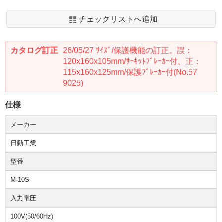
チェックリストへ追加
カタログ訂正
26/05/27 ｻｲｽﾞ/保護機能の訂正。誤：
120x160x105mm/ｻｰｷｯﾄﾌﾞﾚｰｶｰ付、正：
115x160x125mm/保護ﾌﾞﾚｰｶｰ付(No.57
9025)
仕様
メーカー
日動工業
型番
M-10S
入力電圧
100V(50/60Hz)