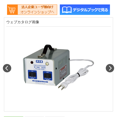
ウェブカタログ画像
Prev
N