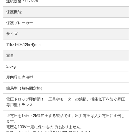
連続定格：0.7KVA
保護機能
保護ブレーカー
サイズ
115×160×125(H)mm
重量
3.5kg
屋内昇圧専用型
簡易型（短時間定格）
電圧ドロップ即解消！ 工具やモーターの焼損、機能低下を防ぐ昇圧
専用型トランス
※電圧を15%・25%昇圧する製品です。出力電圧は入力電圧に比例し
ます。
電圧を100V一定に保つものではありません。