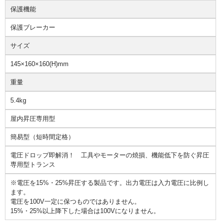
保護機能
保護ブレーカー
サイズ
145×160×160(H)mm
重量
5.4kg
屋内昇圧専用型
簡易型（短時間定格）
電圧ドロップ即解消！ 工具やモーターの焼損、機能低下を防ぐ昇圧
専用型トランス
※電圧を15%・25%昇圧する製品です。出力電圧は入力電圧に比例し
ます。
電圧を100V一定に保つものではありません。
15%・25%以上降下した場合は100Vになりません。