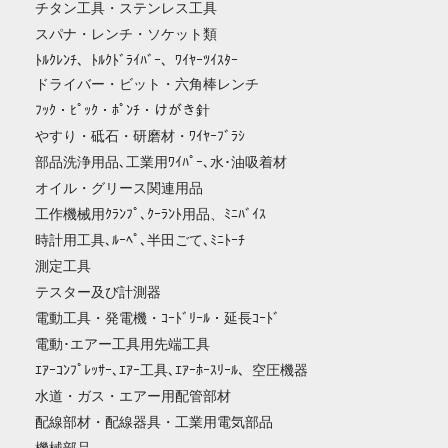
チタン工具・ステンレス工具
スパナ・レンチ・ソケット類
ﾄﾙｸﾚﾝﾁ、ﾄﾙｸﾄﾞﾗｲﾊﾞｰ、ﾜｲﾔｰﾂｲｽﾀｰ
ドライバー・ビット・六角棒レンチ
ﾌｯｸ・ﾋﾟｯｸ・ﾎﾟﾝﾁ・けがき針
やすり・砥石・研磨材・ﾜｲﾔｰﾌﾞﾗｼ
部品洗浄用品､工業用ﾜｲﾊﾟｰ､水･油吸着材
オイル・グリース関連用品
工作機械用ｸﾗﾝﾌﾟ､ｸｰﾗﾝﾄ用品、ﾐﾆﾊﾞｲｽ
時計用工具､ﾙｰﾍﾟ､半田ごて､ﾐﾆﾄｰﾁ
測定工具
テスター及び計測器
電動工具・発電機・ｺｰﾄﾞﾘｰﾙ・延長ｺｰﾄﾞ
電動･エアー工具用先端工具
ｴｱｰｺﾝﾌﾟﾚｯｻｰ､ｴｱｰ工具､ｴｱｰﾎｰｽﾘｰﾙ、空圧機器
水道・ガス・エアー用配管部材
配線部材・配線器具・工業用電気部品