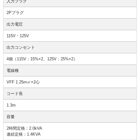
入力プラグ
2Pプラグ
出力電圧
115V・125V
出力コンセント
4個（115V：15%×2、125V：25%×2）
電線種
VFF 1.25m㎡×2心
コード長
1.3m
容量
2時間定格：2.0kVA
連続定格：1.4KVA