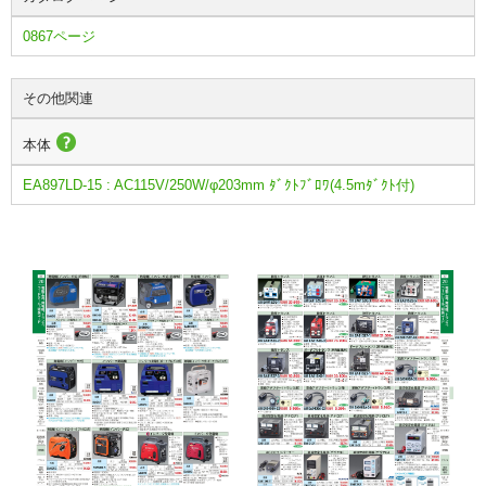
0867ページ
その他関連
本体
EA897LD-15 : AC115V/250W/φ203mm ﾀﾞｸﾄﾌﾞﾛﾜ(4.5mﾀﾞｸﾄ付)