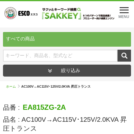
メ
ニ
MENU
ュ
ー
を
開
すべての商品
く
絞り込み
ホーム
AC100V→AC115V･125V/2.0KVA 昇圧トランス
EA815ZG-2A
品番 :
品名 :
AC100V→AC115V･125V/2.0KVA 昇
圧トランス