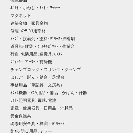
機械部品
ﾎﾞﾙﾄ・小ねじ・ﾅｯﾄ・ﾜｯｼｬｰ
マグネット
建築金物・家具金物
修理･ﾒﾝﾃﾅﾝｽ用部材
ﾃｰﾌﾟ・接着剤・塗料･ｸﾞﾘｰｽ･潤滑剤
道具箱･腰袋・ﾂｰﾙｷｬﾋﾞﾈｯﾄ・作業台
荷造･包装用品､運搬具､ｷｬｽﾀｰ
ｼﾞｬｯｷ・ﾌﾟｰﾗｰ・荷締機
チェンブロック・スリング・クランプ
はしご・脚立・踏台・足場台
事務用品（筆記具・文房具）
ｵﾌｨｽ機器・OA用品・備品・かばん・什器
ﾗｲﾄ･照明器具､電球､電池
家電・健康器具・日用品・消耗品
安全保護具
現場用安全具・標識・ﾊﾞﾘｹｰﾄﾞ
防犯･防災用品､ミラー