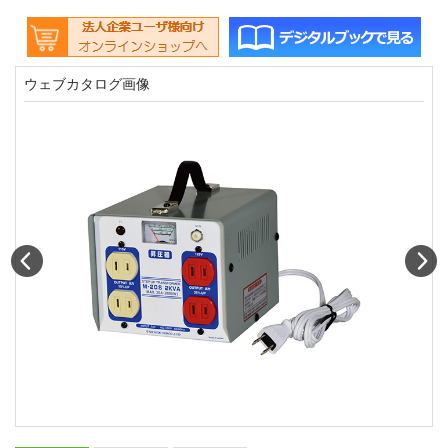
ウェブカタログ画像
Prev
N