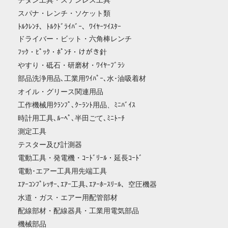
チタン工具・ステンレス工具
スパナ・レンチ・ソケット類
ﾄﾙｸﾚﾝﾁ、ﾄﾙｸﾄﾞﾗｲﾊﾞｰ、ﾜｲﾔｰﾂｲｽﾀｰ
ドライバー・ビット・六角棒レンチ
ﾌｯｸ・ﾋﾟｯｸ・ﾎﾟﾝﾁ・けがき針
やすり・砥石・研磨材・ﾜｲﾔｰﾌﾞﾗｼ
部品洗浄用品､工業用ﾜｲﾊﾟｰ､水･油吸着材
オイル・グリース関連用品
工作機械用ｸﾗﾝﾌﾟ､ｸｰﾗﾝﾄ用品、ﾐﾆﾊﾞｲｽ
時計用工具､ﾙｰﾍﾟ､半田ごて､ﾐﾆﾄｰﾁ
測定工具
テスター及び計測器
電動工具・発電機・ｺｰﾄﾞﾘｰﾙ・延長ｺｰﾄﾞ
電動･エアー工具用先端工具
ｴｱｰｺﾝﾌﾟﾚｯｻｰ､ｴｱｰ工具､ｴｱｰﾎｰｽﾘｰﾙ、空圧機器
水道・ガス・エアー用配管部材
配線部材・配線器具・工業用電気部品
機械部品