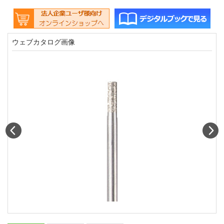
ウェブカタログ画像
Prev
N