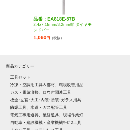
品番：EA818E-57B
2.4x7.15mm/3.2mm軸 ダイヤモ
ンドバー
1,060
円
（税抜）
商品カテゴリー
工具セット
冷凍・空調用工具＆部材、環境改善用品
ガス・電気溶接、ロウ付関連工具
板金･左官･大工･内装･塗装･ガラス用具
防爆工具、水道・ガス配管工具
電気工事用道具、絶縁道具、現場作業灯
自動車・建設機械・産業機械ｻｰﾋﾞｽ工具