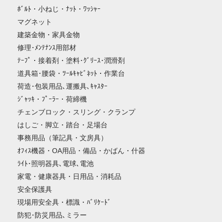
ﾎﾞﾙﾄ・小ねじ・ﾅｯﾄ・ﾜｯｼｬｰ
マグネット
建築金物・家具金物
修理･ﾒﾝﾃﾅﾝｽ用部材
ﾃｰﾌﾟ・接着剤・塗料･ｸﾞﾘｰｽ･潤滑剤
道具箱･腰袋・ﾂｰﾙｷｬﾋﾞﾈｯﾄ・作業台
荷造･包装用品､運搬具､ｷｬｽﾀｰ
ｼﾞｬｯｷ・ﾌﾟｰﾗｰ・荷締機
チェンブロック・スリング・クランプ
はしご・脚立・踏台・足場台
事務用品（筆記具・文房具）
ｵﾌｨｽ機器・OA用品・備品・かばん・什器
ﾗｲﾄ･照明器具､電球､電池
家電・健康器具・日用品・消耗品
安全保護具
現場用安全具・標識・ﾊﾞﾘｹｰﾄﾞ
防犯･防災用品､ミラー