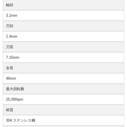
軸径
3.2mm
刃径
2.4mm
刃長
7.15mm
全長
46mm
最大回転数
25,000rpm
材質
304 ステンレス鋼