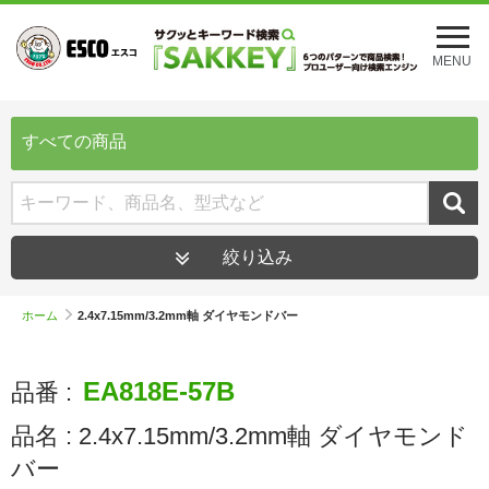
メ
ニ
MENU
ュ
ー
を
開
すべての商品
く
絞り込み
ホーム
2.4x7.15mm/3.2mm軸 ダイヤモンドバー
EA818E-57B
品番 :
品名 :
2.4x7.15mm/3.2mm軸 ダイヤモンド
バー