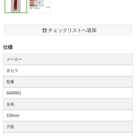
チェックリストへ追加
仕様
メーカー
京セラ
型番
6640901
全長
150mm
刃長