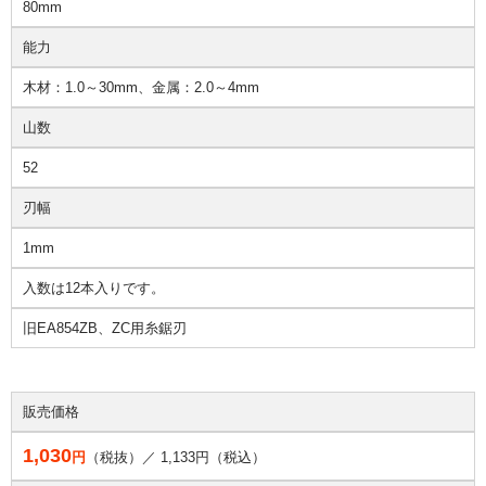
80mm
能力
木材：1.0～30mm、金属：2.0～4mm
山数
52
刃幅
1mm
入数は12本入りです。
旧EA854ZB、ZC用糸鋸刃
販売価格
1,030
円
（税抜）／
1,133
円（税込）