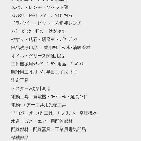
スパナ・レンチ・ソケット類
ﾄﾙｸﾚﾝﾁ、ﾄﾙｸﾄﾞﾗｲﾊﾞｰ、ﾜｲﾔｰﾂｲｽﾀｰ
ドライバー・ビット・六角棒レンチ
ﾌｯｸ・ﾋﾟｯｸ・ﾎﾟﾝﾁ・けがき針
やすり・砥石・研磨材・ﾜｲﾔｰﾌﾞﾗｼ
部品洗浄用品､工業用ﾜｲﾊﾟｰ､水･油吸着材
オイル・グリース関連用品
工作機械用ｸﾗﾝﾌﾟ､ｸｰﾗﾝﾄ用品、ﾐﾆﾊﾞｲｽ
時計用工具､ﾙｰﾍﾟ､半田ごて､ﾐﾆﾄｰﾁ
測定工具
テスター及び計測器
電動工具・発電機・ｺｰﾄﾞﾘｰﾙ・延長ｺｰﾄﾞ
電動･エアー工具用先端工具
ｴｱｰｺﾝﾌﾟﾚｯｻｰ､ｴｱｰ工具､ｴｱｰﾎｰｽﾘｰﾙ、空圧機器
水道・ガス・エアー用配管部材
配線部材・配線器具・工業用電気部品
機械部品