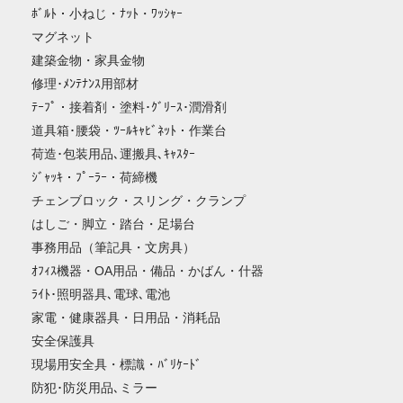
ﾎﾞﾙﾄ・小ねじ・ﾅｯﾄ・ﾜｯｼｬｰ
マグネット
建築金物・家具金物
修理･ﾒﾝﾃﾅﾝｽ用部材
ﾃｰﾌﾟ・接着剤・塗料･ｸﾞﾘｰｽ･潤滑剤
道具箱･腰袋・ﾂｰﾙｷｬﾋﾞﾈｯﾄ・作業台
荷造･包装用品､運搬具､ｷｬｽﾀｰ
ｼﾞｬｯｷ・ﾌﾟｰﾗｰ・荷締機
チェンブロック・スリング・クランプ
はしご・脚立・踏台・足場台
事務用品（筆記具・文房具）
ｵﾌｨｽ機器・OA用品・備品・かばん・什器
ﾗｲﾄ･照明器具､電球､電池
家電・健康器具・日用品・消耗品
安全保護具
現場用安全具・標識・ﾊﾞﾘｹｰﾄﾞ
防犯･防災用品､ミラー