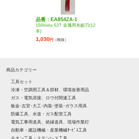
品番：EA854ZA-1
150mmx 52T 金属用糸鋸刃(12
本)
1,030
円
（税抜）
商品カテゴリー
工具セット
冷凍・空調用工具＆部材、環境改善用品
ガス・電気溶接、ロウ付関連工具
板金･左官･大工･内装･塗装･ガラス用具
防爆工具、水道・ガス配管工具
電気工事用道具、絶縁道具、現場作業灯
自動車・建設機械・産業機械ｻｰﾋﾞｽ工具
チタン工具・ステンレス工具