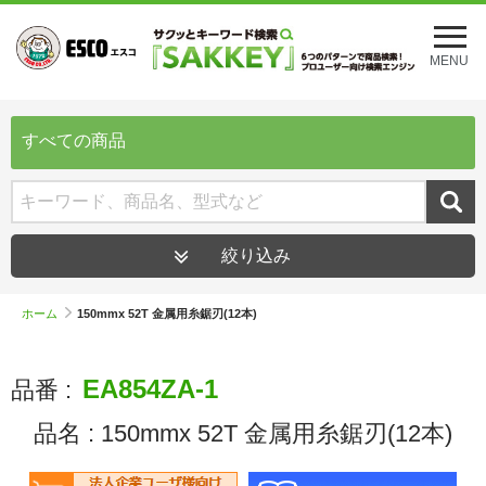
メ
ニ
MENU
ュ
ー
を
開
すべての商品
く
絞り込み
ホーム
150mmx 52T 金属用糸鋸刃(12本)
EA854ZA-1
品番 :
品名 :
150mmx 52T 金属用糸鋸刃(12本)