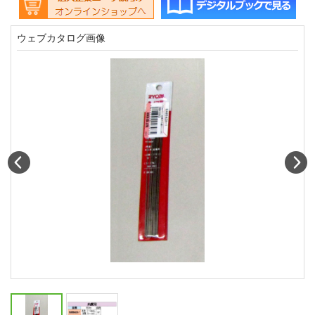
ウェブカタログ画像
Prev
N