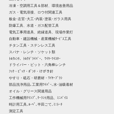
冷凍・空調用工具＆部材、環境改善用品
ガス・電気溶接、ロウ付関連工具
板金･左官･大工･内装･塗装･ガラス用具
防爆工具、水道・ガス配管工具
電気工事用道具、絶縁道具、現場作業灯
自動車・建設機械・産業機械ｻｰﾋﾞｽ工具
チタン工具・ステンレス工具
スパナ・レンチ・ソケット類
ﾄﾙｸﾚﾝﾁ、ﾄﾙｸﾄﾞﾗｲﾊﾞｰ、ﾜｲﾔｰﾂｲｽﾀｰ
ドライバー・ビット・六角棒レンチ
ﾌｯｸ・ﾋﾟｯｸ・ﾎﾟﾝﾁ・けがき針
やすり・砥石・研磨材・ﾜｲﾔｰﾌﾞﾗｼ
部品洗浄用品､工業用ﾜｲﾊﾟｰ､水･油吸着材
オイル・グリース関連用品
工作機械用ｸﾗﾝﾌﾟ､ｸｰﾗﾝﾄ用品、ﾐﾆﾊﾞｲｽ
時計用工具､ﾙｰﾍﾟ､半田ごて､ﾐﾆﾄｰﾁ
測定工具