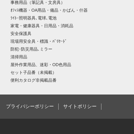
事務用品（筆記具・文房具）
ｵﾌｨｽ機器・OA用品・備品・かばん・什器
ﾗｲﾄ･照明器具､電球､電池
家電・健康器具・日用品・消耗品
安全保護具
現場用安全具・標識・ﾊﾞﾘｹｰﾄﾞ
防犯･防災用品､ミラー
清掃用品
屋外作業用品、迷彩・OD色用品
セット子品番（未掲載）
便利カタログ非掲載品番
プライバシーポリシー
サイトポリシー