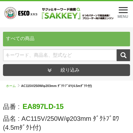
メ
ニ
MENU
ュ
ー
を
開
すべての商品
く
絞り込み
ホーム
AC115V/250W/φ203mm ﾀﾞｸﾄﾌﾞﾛﾜ(4.5mﾀﾞｸﾄ付)
EA897LD-15
品番 :
品名 :
AC115V/250W/φ203mm ﾀﾞｸﾄﾌﾞﾛﾜ
(4.5mﾀﾞｸﾄ付)