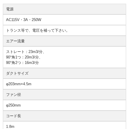
電源
AC115V・3A・250W
トランス等で、電圧を補って下さい。
エアー流量
ストレート：23m3/分、
90°角1つ：20m3/分、
90°角2つ：16m3/分
ダクトサイズ
φ203mm×4.5m
ファン径
φ250mm
コード長
1.8m