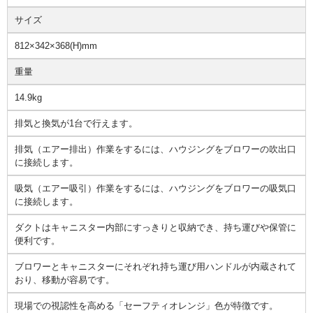
サイズ
812×342×368(H)mm
重量
14.9kg
排気と換気が1台で行えます。
排気（エアー排出）作業をするには、ハウジングをブロワーの吹出口
に接続します。
吸気（エアー吸引）作業をするには、ハウジングをブロワーの吸気口
に接続します。
ダクトはキャニスター内部にすっきりと収納でき、持ち運びや保管に
便利です。
ブロワーとキャニスターにそれぞれ持ち運び用ハンドルが内蔵されて
おり、移動が容易です。
現場での視認性を高める「セーフティオレンジ」色が特徴です。