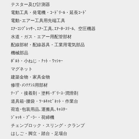
テスター及び計測器
電動工具・発電機・ｺｰﾄﾞﾘｰﾙ・延長ｺｰﾄﾞ
電動･エアー工具用先端工具
ｴｱｰｺﾝﾌﾟﾚｯｻｰ､ｴｱｰ工具､ｴｱｰﾎｰｽﾘｰﾙ、空圧機器
水道・ガス・エアー用配管部材
配線部材・配線器具・工業用電気部品
機械部品
ﾎﾞﾙﾄ・小ねじ・ﾅｯﾄ・ﾜｯｼｬｰ
マグネット
建築金物・家具金物
修理･ﾒﾝﾃﾅﾝｽ用部材
ﾃｰﾌﾟ・接着剤・塗料･ｸﾞﾘｰｽ･潤滑剤
道具箱･腰袋・ﾂｰﾙｷｬﾋﾞﾈｯﾄ・作業台
荷造･包装用品､運搬具､ｷｬｽﾀｰ
ｼﾞｬｯｷ・ﾌﾟｰﾗｰ・荷締機
チェンブロック・スリング・クランプ
はしご・脚立・踏台・足場台