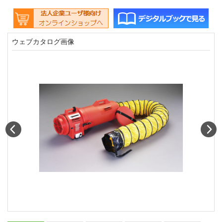
ウェブカタログ画像
Prev
N