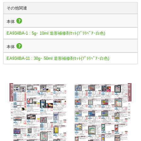
その他関連
本体
EA934BA-1 : 5g･ 10ml 造形補修剤ｾｯﾄ(ﾌﾟﾗﾘﾍﾟｱ･白色)
本体
EA934BA-11 : 30g･ 50ml 造形補修剤ｾｯﾄ(ﾌﾟﾗﾘﾍﾟｱ･白色)