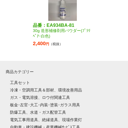
品番：EA934BA-81
30g 造形補修剤用パウダー(ﾌﾟﾗﾘ
ﾍﾟｱ･白色)
2,400
円
（税抜）
商品カテゴリー
工具セット
冷凍・空調用工具＆部材、環境改善用品
ガス・電気溶接、ロウ付関連工具
板金･左官･大工･内装･塗装･ガラス用具
防爆工具、水道・ガス配管工具
電気工事用道具、絶縁道具、現場作業灯
自動車・建設機械・産業機械ｻｰﾋﾞｽ工具