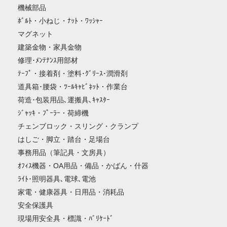
機械部品
ﾎﾞﾙﾄ・小ねじ・ﾅｯﾄ・ﾜｯｼｬｰ
マグネット
建築金物・家具金物
修理･ﾒﾝﾃﾅﾝｽ用部材
ﾃｰﾌﾟ・接着剤・塗料･ｸﾞﾘｰｽ･潤滑剤
道具箱･腰袋・ﾂｰﾙｷｬﾋﾞﾈｯﾄ・作業台
荷造･包装用品､運搬具､ｷｬｽﾀｰ
ｼﾞｬｯｷ・ﾌﾟｰﾗｰ・荷締機
チェンブロック・スリング・クランプ
はしご・脚立・踏台・足場台
事務用品（筆記具・文房具）
ｵﾌｨｽ機器・OA用品・備品・かばん・什器
ﾗｲﾄ･照明器具､電球､電池
家電・健康器具・日用品・消耗品
安全保護具
現場用安全具・標識・ﾊﾞﾘｹｰﾄﾞ