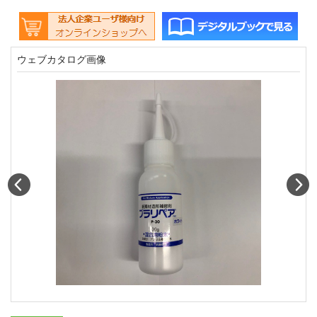
ウェブカタログ画像
Prev
N