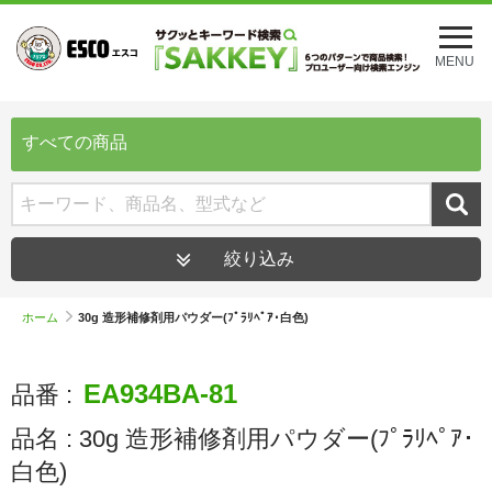
メ
ニ
MENU
ュ
ー
を
開
すべての商品
く
絞り込み
ホーム
30g 造形補修剤用パウダー(ﾌﾟﾗﾘﾍﾟｱ･白色)
EA934BA-81
品番 :
品名 :
30g 造形補修剤用パウダー(ﾌﾟﾗﾘﾍﾟｱ･
白色)