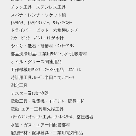
チタン工具・ステンレス工具
スパナ・レンチ・ソケット類
ﾄﾙｸﾚﾝﾁ、ﾄﾙｸﾄﾞﾗｲﾊﾞｰ、ﾜｲﾔｰﾂｲｽﾀｰ
ドライバー・ビット・六角棒レンチ
ﾌｯｸ・ﾋﾟｯｸ・ﾎﾟﾝﾁ・けがき針
やすり・砥石・研磨材・ﾜｲﾔｰﾌﾞﾗｼ
部品洗浄用品､工業用ﾜｲﾊﾟｰ､水･油吸着材
オイル・グリース関連用品
工作機械用ｸﾗﾝﾌﾟ､ｸｰﾗﾝﾄ用品、ﾐﾆﾊﾞｲｽ
時計用工具､ﾙｰﾍﾟ､半田ごて､ﾐﾆﾄｰﾁ
測定工具
テスター及び計測器
電動工具・発電機・ｺｰﾄﾞﾘｰﾙ・延長ｺｰﾄﾞ
電動･エアー工具用先端工具
ｴｱｰｺﾝﾌﾟﾚｯｻｰ､ｴｱｰ工具､ｴｱｰﾎｰｽﾘｰﾙ、空圧機器
水道・ガス・エアー用配管部材
配線部材・配線器具・工業用電気部品