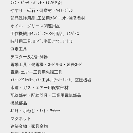
ﾌｯｸ・ﾋﾟｯｸ・ﾎﾟﾝﾁ・けがき針
やすり・砥石・研磨材・ﾜｲﾔｰﾌﾞﾗｼ
部品洗浄用品､工業用ﾜｲﾊﾟｰ､水･油吸着材
オイル・グリース関連用品
工作機械用ｸﾗﾝﾌﾟ､ｸｰﾗﾝﾄ用品、ﾐﾆﾊﾞｲｽ
時計用工具､ﾙｰﾍﾟ､半田ごて､ﾐﾆﾄｰﾁ
測定工具
テスター及び計測器
電動工具・発電機・ｺｰﾄﾞﾘｰﾙ・延長ｺｰﾄﾞ
電動･エアー工具用先端工具
ｴｱｰｺﾝﾌﾟﾚｯｻｰ､ｴｱｰ工具､ｴｱｰﾎｰｽﾘｰﾙ、空圧機器
水道・ガス・エアー用配管部材
配線部材・配線器具・工業用電気部品
機械部品
ﾎﾞﾙﾄ・小ねじ・ﾅｯﾄ・ﾜｯｼｬｰ
マグネット
建築金物・家具金物