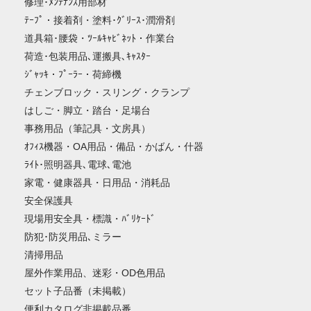
修理･ﾒﾝﾃﾅﾝｽ用部材
ﾃｰﾌﾟ・接着剤・塗料･ｸﾞﾘｰｽ･潤滑剤
道具箱･腰袋・ﾂｰﾙｷｬﾋﾞﾈｯﾄ・作業台
荷造･包装用品､運搬具､ｷｬｽﾀｰ
ｼﾞｬｯｷ・ﾌﾟｰﾗｰ・荷締機
チェンブロック・スリング・クランプ
はしご・脚立・踏台・足場台
事務用品（筆記具・文房具）
ｵﾌｨｽ機器・OA用品・備品・かばん・什器
ﾗｲﾄ･照明器具､電球､電池
家電・健康器具・日用品・消耗品
安全保護具
現場用安全具・標識・ﾊﾞﾘｹｰﾄﾞ
防犯･防災用品､ミラー
清掃用品
屋外作業用品、迷彩・OD色用品
セット子品番（未掲載）
便利カタログ非掲載品番