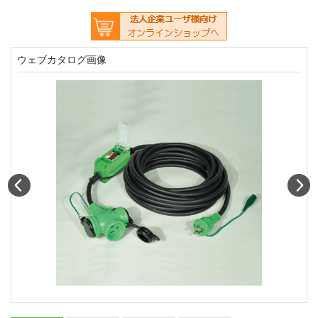
ウェブカタログ画像
Prev
N