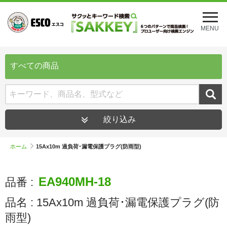
メ
ニ
MENU
ュ
ー
を
開
すべての商品
く
絞り込み
ホーム
15Ax10m 過負荷･漏電保護プラグ(防雨型)
EA940MH-18
品番 :
品名 :
15Ax10m 過負荷･漏電保護プラグ(防
雨型)