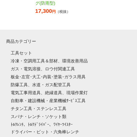
グ(防雨型)
17,300
円
（税抜）
商品カテゴリー
工具セット
冷凍・空調用工具＆部材、環境改善用品
ガス・電気溶接、ロウ付関連工具
板金･左官･大工･内装･塗装･ガラス用具
防爆工具、水道・ガス配管工具
電気工事用道具、絶縁道具、現場作業灯
自動車・建設機械・産業機械ｻｰﾋﾞｽ工具
チタン工具・ステンレス工具
スパナ・レンチ・ソケット類
ﾄﾙｸﾚﾝﾁ、ﾄﾙｸﾄﾞﾗｲﾊﾞｰ、ﾜｲﾔｰﾂｲｽﾀｰ
ドライバー・ビット・六角棒レンチ