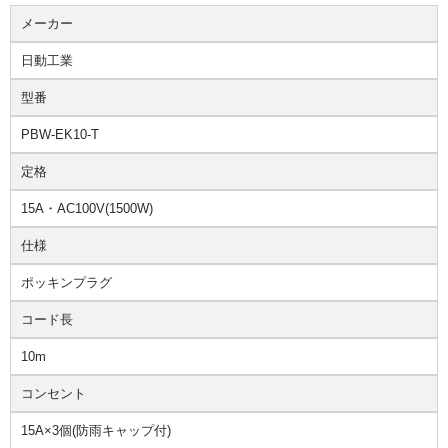
メーカー
日動工業
型番
PBW-EK10-T
定格
15A・AC100V(1500W)
仕様
ポッキンプラグ
コード長
10m
コンセント
15A×3個(防雨キャップ付)