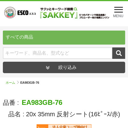
メ
ニ
MENU
ュ
ー
を
開
すべての商品
く
絞り込み
ホーム
EA983GB-76
EA983GB-76
品番 :
品名 :
20x 35mm 反射シート(16ﾋﾟｰｽ/赤)