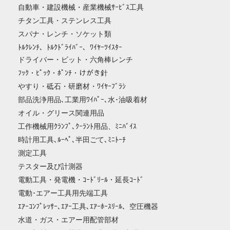
自動車・建設機械・産業機械ｻｰﾋﾞｽ工具
チタン工具・ステンレス工具
スパナ・レンチ・ソケット類
ﾄﾙｸﾚﾝﾁ、ﾄﾙｸﾄﾞﾗｲﾊﾞｰ、ﾜｲﾔｰﾂｲｽﾀｰ
ドライバー・ビット・六角棒レンチ
ﾌｯｸ・ﾋﾟｯｸ・ﾎﾟﾝﾁ・けがき針
やすり・砥石・研磨材・ﾜｲﾔｰﾌﾞﾗｼ
部品洗浄用品､工業用ﾜｲﾊﾟｰ､水･油吸着材
オイル・グリース関連用品
工作機械用ｸﾗﾝﾌﾟ､ｸｰﾗﾝﾄ用品、ﾐﾆﾊﾞｲｽ
時計用工具､ﾙｰﾍﾟ､半田ごて､ﾐﾆﾄｰﾁ
測定工具
テスター及び計測器
電動工具・発電機・ｺｰﾄﾞﾘｰﾙ・延長ｺｰﾄﾞ
電動･エアー工具用先端工具
ｴｱｰｺﾝﾌﾟﾚｯｻｰ､ｴｱｰ工具､ｴｱｰﾎｰｽﾘｰﾙ、空圧機器
水道・ガス・エアー用配管部材