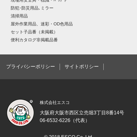
現場用安全具・標識・ﾊﾞﾘｹｰﾄﾞ
防犯･防災用品､ミラー
清掃用品
屋外作業用品、迷彩・OD色用品
セット子品番（未掲載）
便利カタログ非掲載品番
プライバシーポリシー
サイトポリシー
株式会社エスコ
大阪府大阪市西区立売堀3丁目8番14号
06-6532-6226（代表）