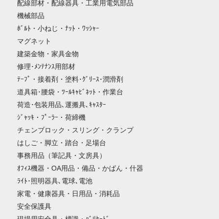
配線部材・配線器具・工業用電気部品
機械部品
ﾎﾞﾙﾄ・小ねじ・ﾅｯﾄ・ﾜｯｼｬｰ
マグネット
建築金物・家具金物
修理･ﾒﾝﾃﾅﾝｽ用部材
ﾃｰﾌﾟ・接着剤・塗料･ｸﾞﾘｰｽ･潤滑剤
道具箱･腰袋・ﾂｰﾙｷｬﾋﾞﾈｯﾄ・作業台
荷造･包装用品､運搬具､ｷｬｽﾀｰ
ｼﾞｬｯｷ・ﾌﾟｰﾗｰ・荷締機
チェンブロック・スリング・クランプ
はしご・脚立・踏台・足場台
事務用品（筆記具・文房具）
ｵﾌｨｽ機器・OA用品・備品・かばん・什器
ﾗｲﾄ･照明器具､電球､電池
家電・健康器具・日用品・消耗品
安全保護具