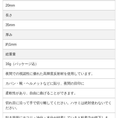
20mm
長さ
35mm
厚み
約1mm
総重量
16g（パッケージ込）
夜間での視認性に優れた高輝度反射材を使用しています。
カバン・靴・ヘルメットなどに貼り、夜間の目印に
柔軟性があり、自由に曲げることができます。
切れ目に沿って手で切り離してください。ハサミは絶対使わないでく
ださい。
貼る箇所にホコリ・油分・水分が付着していると粘着力が低下しま