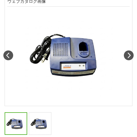
ウェブカタログ画像
Prev
N