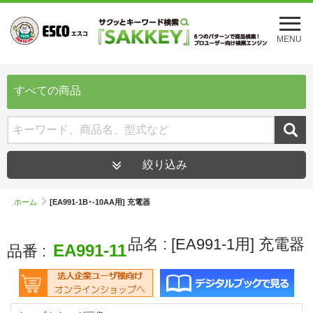
メ
ニ
MENU
ュ
ー
を
開
すべての商品
く
絞り込み
ホーム
[EA991-1B･-10AA用] 充電器
品名 :
[EA991-1用] 充電器
EA991-11
品番 :