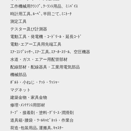
工作機械用ｸﾗﾝﾌﾟ､ｸｰﾗﾝﾄ用品、ﾐﾆﾊﾞｲｽ
時計用工具､ﾙｰﾍﾟ､半田ごて､ﾐﾆﾄｰﾁ
測定工具
テスター及び計測器
電動工具・発電機・ｺｰﾄﾞﾘｰﾙ・延長ｺｰﾄﾞ
電動･エアー工具用先端工具
ｴｱｰｺﾝﾌﾟﾚｯｻｰ､ｴｱｰ工具､ｴｱｰﾎｰｽﾘｰﾙ、空圧機器
水道・ガス・エアー用配管部材
配線部材・配線器具・工業用電気部品
機械部品
ﾎﾞﾙﾄ・小ねじ・ﾅｯﾄ・ﾜｯｼｬｰ
マグネット
建築金物・家具金物
修理･ﾒﾝﾃﾅﾝｽ用部材
ﾃｰﾌﾟ・接着剤・塗料･ｸﾞﾘｰｽ･潤滑剤
道具箱･腰袋・ﾂｰﾙｷｬﾋﾞﾈｯﾄ・作業台
荷造･包装用品､運搬具､ｷｬｽﾀｰ