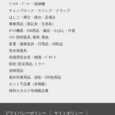
ｼﾞｬｯｷ・ﾌﾟｰﾗｰ・荷締機
チェンブロック・スリング・クランプ
はしご・脚立・踏台・足場台
事務用品（筆記具・文房具）
ｵﾌｨｽ機器・OA用品・備品・かばん・什器
ﾗｲﾄ･照明器具､電球､電池
家電・健康器具・日用品・消耗品
安全保護具
現場用安全具・標識・ﾊﾞﾘｹｰﾄﾞ
防犯･防災用品､ミラー
清掃用品
屋外作業用品、迷彩・OD色用品
セット子品番（未掲載）
便利カタログ非掲載品番
プライバシーポリシー
サイトポリシー