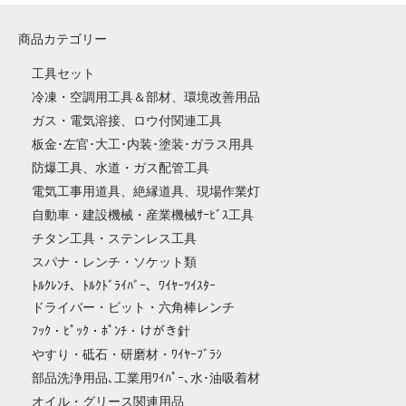
商品カテゴリー
工具セット
冷凍・空調用工具＆部材、環境改善用品
ガス・電気溶接、ロウ付関連工具
板金･左官･大工･内装･塗装･ガラス用具
防爆工具、水道・ガス配管工具
電気工事用道具、絶縁道具、現場作業灯
自動車・建設機械・産業機械ｻｰﾋﾞｽ工具
チタン工具・ステンレス工具
スパナ・レンチ・ソケット類
ﾄﾙｸﾚﾝﾁ、ﾄﾙｸﾄﾞﾗｲﾊﾞｰ、ﾜｲﾔｰﾂｲｽﾀｰ
ドライバー・ビット・六角棒レンチ
ﾌｯｸ・ﾋﾟｯｸ・ﾎﾟﾝﾁ・けがき針
やすり・砥石・研磨材・ﾜｲﾔｰﾌﾞﾗｼ
部品洗浄用品､工業用ﾜｲﾊﾟｰ､水･油吸着材
オイル・グリース関連用品